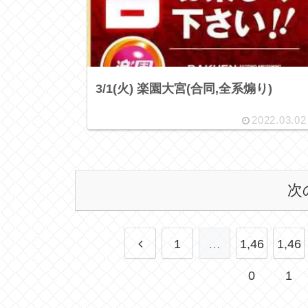
3/1(火) 楽園大宮(合同,全系煽り)
2022.03.02
次
1
…
1,46
1,46
0
1