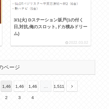
3/1(火) Dステーション坂戸(1の付く
日,対抗,俺のスロット,ドカ積みドリー
ム)
2022.03.02
のページ
1,46
1,46
1,46
…
1,511
2
3
4