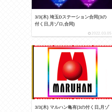
3/3(木) 埼玉Dステーション合同(3の
付く日,月ゾロ,合同)
2022.03.05
3/3(木) マルハン亀有(3の付く日,月ゾ