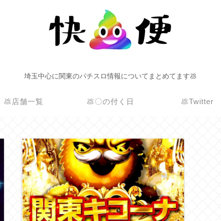
埼玉中心に関東のパチスロ情報についてまとめてます💩
💩店舗一覧
💩〇の付く日
💩Twitter