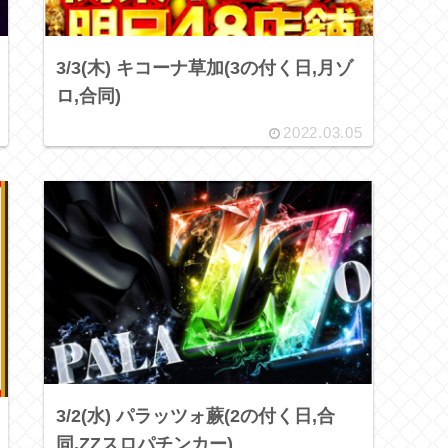
3/3(木) キコーナ草加(3の付く日,月ゾ
ロ,合同)
2022.03.05
3/2(水) パラッツォ蕨(2の付く日,合
同,ZZスロパチンカー)