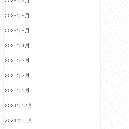
2025年7月
2025年6月
2025年5月
2025年4月
2025年3月
2025年2月
2025年1月
2024年12月
2024年11月