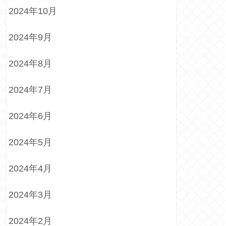
2024年10月
2024年9月
2024年8月
2024年7月
2024年6月
2024年5月
2024年4月
2024年3月
2024年2月