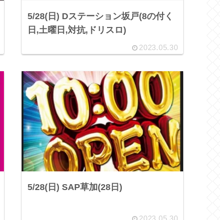
5/28(日) Dステーション坂戸(8の付く
日,土曜日,対抗,ドリスロ)
2023.05.30
5/28(日) SAP草加(28日)
2023.05.30