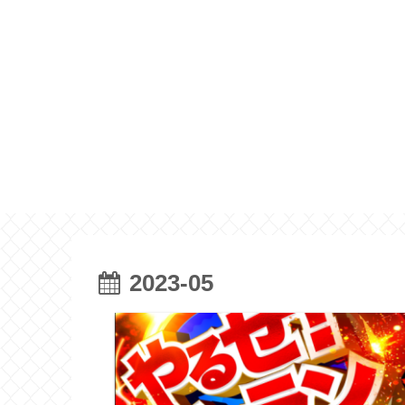
2023-05