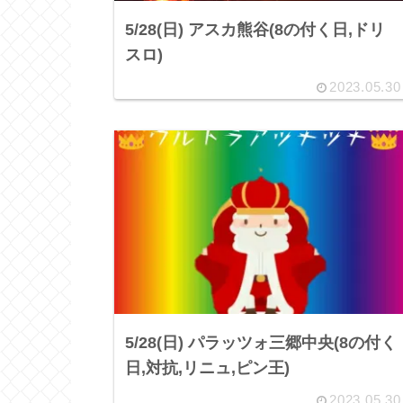
5/28(日) アスカ熊谷(8の付く日,ドリ
スロ)
2023.05.30
5/28(日) パラッツォ三郷中央(8の付く
日,対抗,リニュ,ピン王)
2023.05.30