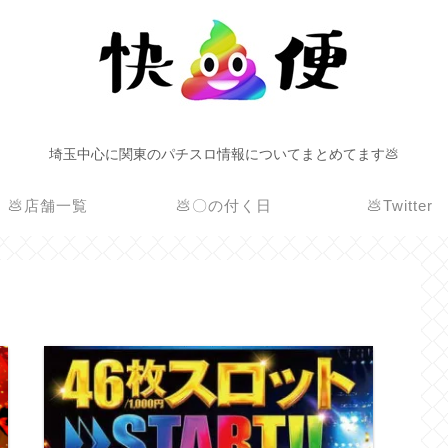
埼玉中心に関東のパチスロ情報についてまとめてます💩
💩店舗一覧
💩〇の付く日
💩Twitter