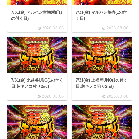
7/31(金) マルハン青梅新町(1
7/31(金) マルハン亀有(1の付
の付く日)
く日)
2026.08.06
2026.08.06
7/31(金) 北越谷UNO(1の付く
7/31(金) 上福岡UNO(1の付く
日,超キノコ狩り2nd)
日,超キノコ狩り2nd)
2026.08.06
2026.08.06