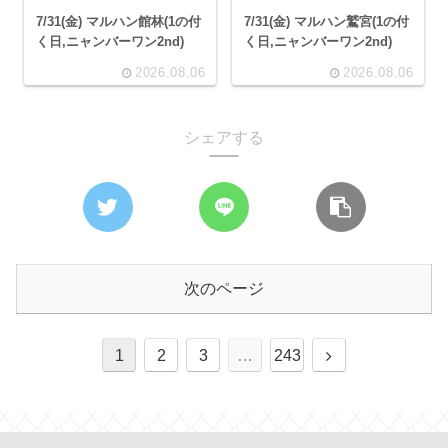
7/31(金) マルハン館林(1の付
7/31(金) マルハン鷲宮(1の付
く日,ニャンバーワン2nd)
く日,ニャンバーワン2nd)
2026.08.06
2026.08.06
シェアする
次のページ
1
2
3
…
243