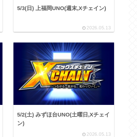
5/3(日) 上福岡UNO(週末,Xチェイン)
2026.05.13
5/2(土) みずほ台UNO(土曜日,Xチェイ
ン)
2026.05.13