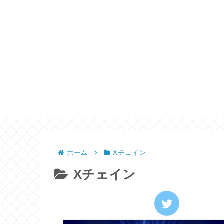
ホーム
Xチェイン
Xチェイン