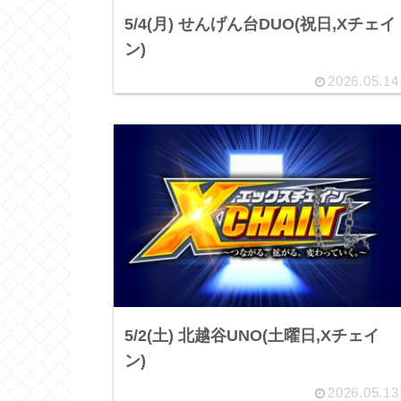
5/4(月) せんげん台DUO(祝日,Xチェイ
ン)
2026.05.14
5/2(土) 北越谷UNO(土曜日,Xチェイ
ン)
2026.05.13