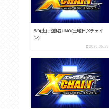
5/9(土) 北越谷UNO(土曜日,Xチェイ
ン)
2026.05.19