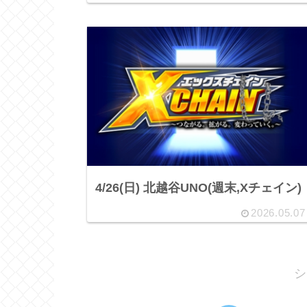
4/26(日) 北越谷UNO(週末,Xチェイン)
2026.05.07
シ