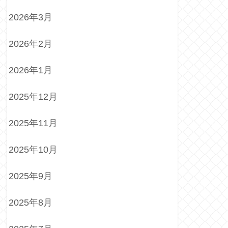
2026年3月
2026年2月
2026年1月
2025年12月
2025年11月
2025年10月
2025年9月
2025年8月