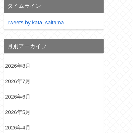
タイムライン
Tweets by kata_saitama
月別アーカイブ
2026年8月
2026年7月
2026年6月
2026年5月
2026年4月