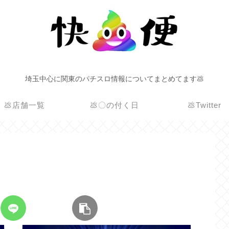
埼玉中心に関東のパチスロ情報についてまとめてます💩
💩店舗一覧
💩〇の付く日
💩Twitter