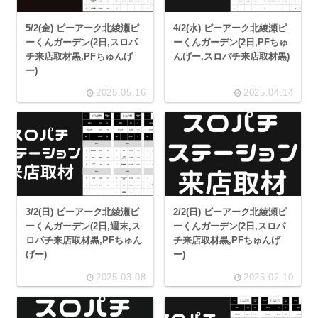
5/2(金) ピーアーク北綾瀬ピ
4/2(水) ピーアーク北綾瀬ピ
ーくんガーデン(2日,スロパ
ーくんガーデン(2日,PFちゅ
チ来店取材黒,PFちゅんげ
んげー,スロパチ来店取材黒)
ー)
2025.05.16
2025.04.14
3/2(日) ピーアーク北綾瀬ピ
2/2(日) ピーアーク北綾瀬ピ
ーくんガーデン(2日,週末,ス
ーくんガーデン(2日,スロパ
ロパチ来店取材黒,PFちゅん
チ来店取材黒,PFちゅんげ
げー)
ー)
2025.03.08
2025.02.10