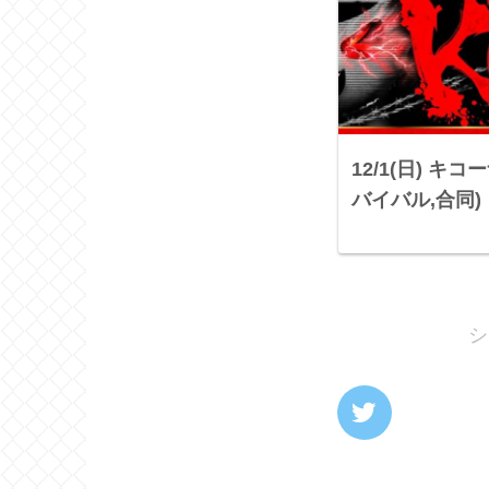
12/1(日) キコ
バイバル,合同)
シ