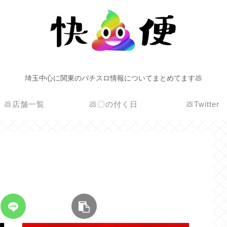
埼玉中心に関東のパチスロ情報についてまとめてます💩
💩店舗一覧
💩〇の付く日
💩Twitter