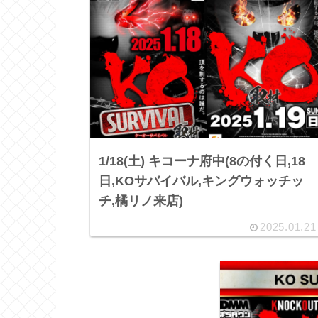
1/18(土) キコーナ府中(8の付く日,18
日,KOサバイバル,キングウォッチッ
チ,橘リノ来店)
2025.01.21