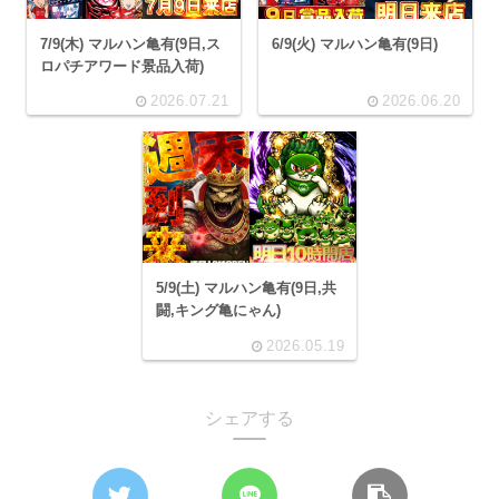
7/9(木) マルハン亀有(9日,ス
6/9(火) マルハン亀有(9日)
ロパチアワード景品入荷)
2026.07.21
2026.06.20
5/9(土) マルハン亀有(9日,共
闘,キング亀にゃん)
2026.05.19
シェアする