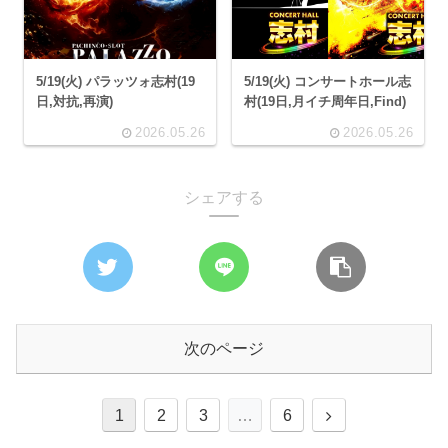
5/19(火) パラッツォ志村(19
5/19(火) コンサートホール志
日,対抗,再演)
村(19日,月イチ周年日,Find)
2026.05.26
2026.05.26
シェアする
次のページ
1
2
3
…
6