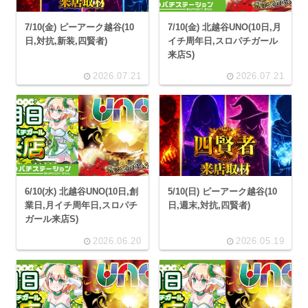
7/10(金) ピーアーク越谷(10
7/10(金) 北越谷UNO(10日,月
日,対抗,新装,四賢者)
イチ周年日,スロパチガール
来店S)
2026.07.21
2026.07.21
6/10(水) 北越谷UNO(10日,創
5/10(日) ピーアーク越谷(10
業日,月イチ周年日,スロパチ
日,週末,対抗,四賢者)
ガール来店S)
2026.06.20
2026.05.19