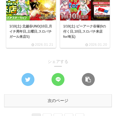
1/10(土) 北越谷UNO(10日,月
1/10(土) ピーアーク谷塚(0の
イチ周年日,土曜日,スロパチ
付く日,10日,スロパチ来店
ガール来店S)
for埼玉)
2026.01.21
2026.01.20
シェアする
次のページ