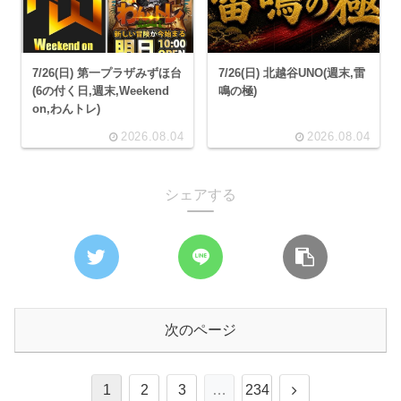
7/26(日) 第一プラザみずほ台
7/26(日) 北越谷UNO(週末,雷
(6の付く日,週末,Weekend
鳴の極)
on,わんトレ)
2026.08.04
2026.08.04
シェアする
次のページ
1
2
3
…
234