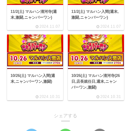
11/2(土) マルハン清河寺(週
11/2(土) マルハン入間(週末,
末,激闘,ニャンバーワン)
激闘,ニャンバーワン)
2024.11.07
2024.11.07
10/26(土) マルハン入間(週
10/26(土) マルハン清河寺(26
末,ニャンバーワン,激闘)
日,店長就任日,週末,ニャン
バーワン,激闘)
2024.10.31
2024.10.31
シェアする