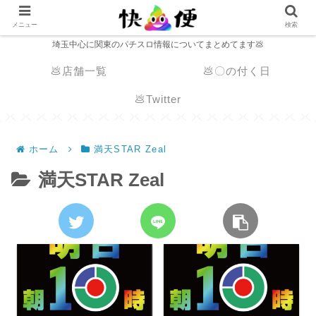
メニュー
検索
埼玉中心に関東のパチスロ情報についてまとめてます💩
💩店舗一覧
💩〇の付く日
💩Twitter
ホーム
満天STAR Zeal
満天STAR Zeal