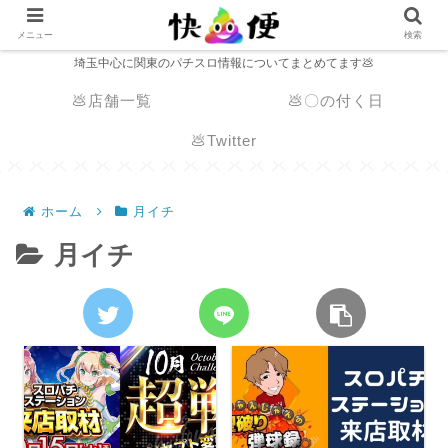
メニュー
検索
埼玉中心に関東のパチスロ情報についてまとめてます💩
💩店舗一覧
💩〇の付く日
💩Twitter
ホーム
月イチ
月イチ