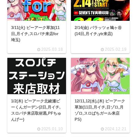
3/11(火) ピーアーク草加(11
2/14(金) パラッツォ鳩ヶ谷
日,月イチ,スロパチ来店for
(14日,月イチ,ytr来店)
埼玉)
2025.03.18
2025.02.19
1/2(木) ピーアーク北綾瀬ピ
12/11,12(水),(木) ピーアーク
ーくんガーデン(2日,月イチ,
草加(11日,月イチ,日ゾロ,月
スロパチ来店取材黒,PFちゅ
ゾロ,スロぱちガール来店
んげー)
PS)
2025.01.10
2024.12.21