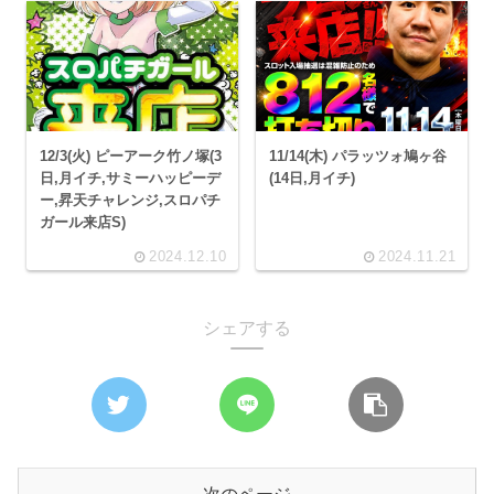
12/3(火) ピーアーク竹ノ塚(3
11/14(木) パラッツォ鳩ヶ谷
日,月イチ,サミーハッピーデ
(14日,月イチ)
ー,昇天チャレンジ,スロパチ
ガール来店S)
2024.12.10
2024.11.21
シェアする