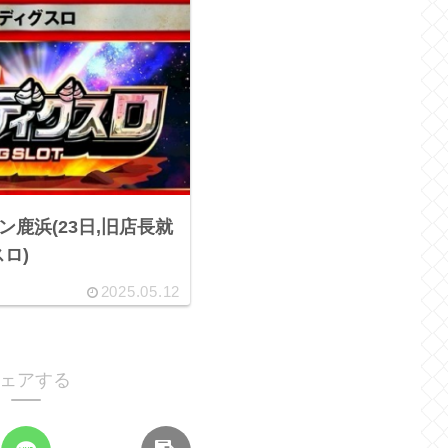
ルハン鹿浜(23日,旧店長就
ロ)
2025.05.12
ェアする