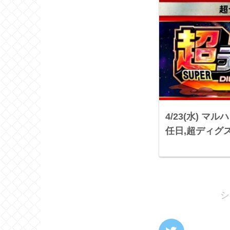
4/23(水) マ
任日,超ディグス
シ