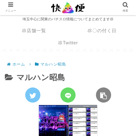
メニュー
検索
埼玉中心に関東のパチスロ情報についてまとめてます💩
💩店舗一覧
💩〇の付く日
💩Twitter
ホーム
マルハン昭島
マルハン昭島