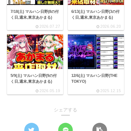
7/18(土) マルハン日野(8の付
6/13(土) マルハン日野(3の付
く日,週末,東京あかまる)
く日,週末,東京あかまる)
2026.07.27
2026.06.20
5/9(土) マルハン日野(9の付
12/6(土) マルハン日野(THE
く日,週末,東京あかまる)
TOKYO)
2026.05.19
2025.12.15
シェアする