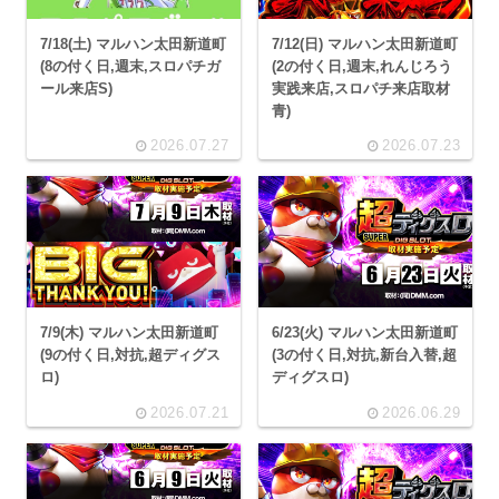
7/18(土) マルハン太田新道町
7/12(日) マルハン太田新道町
(8の付く日,週末,スロパチガ
(2の付く日,週末,れんじろう
ール来店S)
実践来店,スロパチ来店取材
青)
2026.07.27
2026.07.23
7/9(木) マルハン太田新道町
6/23(火) マルハン太田新道町
(9の付く日,対抗,超ディグス
(3の付く日,対抗,新台入替,超
ロ)
ディグスロ)
2026.07.21
2026.06.29