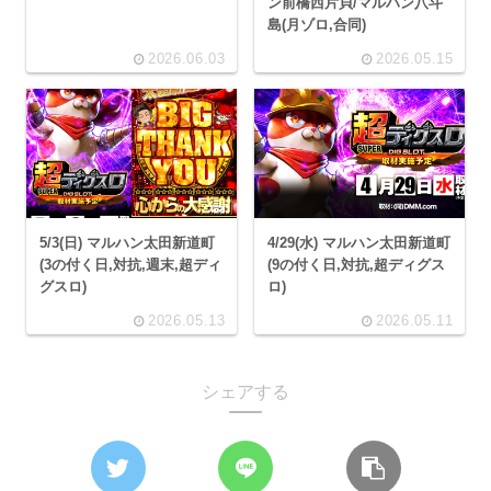
ン前橋西片貝/マルハン八斗
島(月ゾロ,合同)
2026.06.03
2026.05.15
5/3(日) マルハン太田新道町
4/29(水) マルハン太田新道町
(3の付く日,対抗,週末,超ディ
(9の付く日,対抗,超ディグス
グスロ)
ロ)
2026.05.13
2026.05.11
シェアする