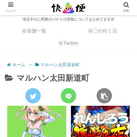
メニュー
検索
埼玉中心に関東のパチスロ情報についてまとめてます💩
💩店舗一覧
💩〇の付く日
💩Twitter
ホーム
マルハン太田新道町
マルハン太田新道町