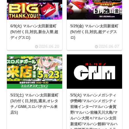
6/9(火) マルハン太田新道町
5/29(金) マルハン太田新道町
(9の付く日,対抗,新台入替,超
(9の付く日,対抗,超ディグス
ディグスロ)
ロ)
2026.06.20
2026.06.07
5/23(土) マルハン太田新道町
5/5(火) マルハンメガシティ
(3の付く日,対抗,週末,オレタ
伊勢崎/マルハンメガシティ
チノGNM,スロパチガール来
前橋インター/マルハン倉賀
店S)
野/マルハン前橋天川大島/マ
ルハン大間々/マルハン太田
新道町/マルハン館林/マルハ