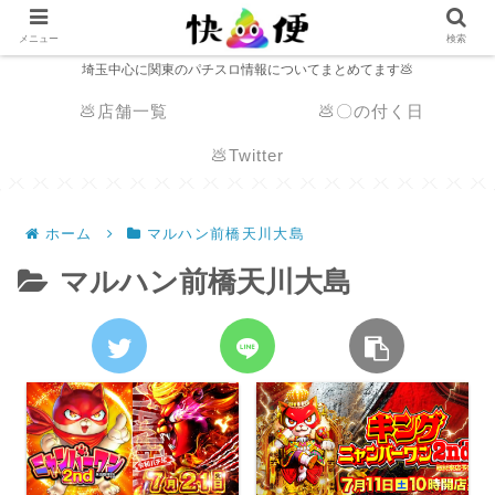
メニュー
検索
埼玉中心に関東のパチスロ情報についてまとめてます💩
💩店舗一覧
💩〇の付く日
💩Twitter
ホーム
マルハン前橋天川大島
マルハン前橋天川大島