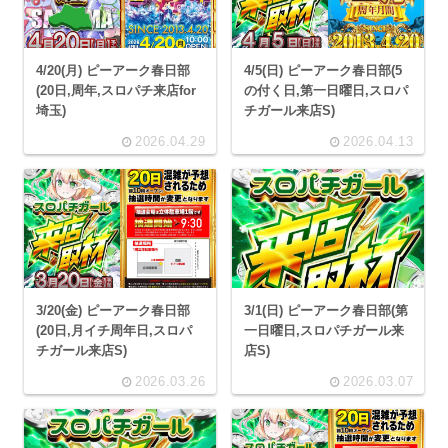
4/20(月) ピーアーク春日部
4/5(日) ピーアーク春日部(5
(20日,周年,スロパチ来店for
の付く日,第一日曜日,スロパ
埼玉)
チガール来店S)
2026.04.29
2026.04.13
3/20(金) ピーアーク春日部
3/1(日) ピーアーク春日部(第
(20日,月イチ周年日,スロパ
一日曜日,スロパチガール来
チガール来店S)
店S)
2026.03.26
2026.03.07