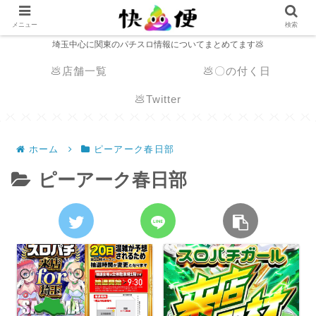
メニュー
検索
埼玉中心に関東のパチスロ情報についてまとめてます💩
💩店舗一覧
💩〇の付く日
💩Twitter
ホーム
ピーアーク春日部
ピーアーク春日部