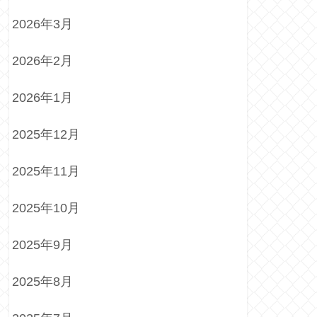
2026年3月
2026年2月
2026年1月
2025年12月
2025年11月
2025年10月
2025年9月
2025年8月