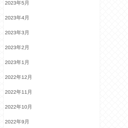
2023年5月
2023年4月
2023年3月
2023年2月
2023年1月
2022年12月
2022年11月
2022年10月
2022年9月