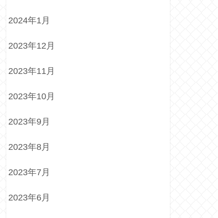
2024年1月
2023年12月
2023年11月
2023年10月
2023年9月
2023年8月
2023年7月
2023年6月