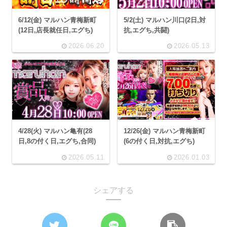
6/12(金) マルハン青梅新町
5/2(土) マルハン川口(2日,対
(12日,店長就任日,エグち)
抗,エグち,共闘)
2026.06.20
2026.05.13
4/28(火) マルハン亀有(28
12/26(金) マルハン青梅新町
日,8の付く日,エグち,合同)
(6の付く日,対抗,エグち)
2026.05.11
2026.01.03
シェアする