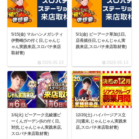
5/15(金) マルハンメガシティ
5/1(金) ピーアーク草加(1日,
伊勢崎(5の付く日,じゃんじ
店長就任日,じゃんじゃん実
ゃん実践来店,スロパチ来店
践来店,スロパチ来店取材青)
取材青)
2026.05.22
2026.05.13
1/6(火) ピーアーク北綾瀬ピ
12/20(土) ハイパージアス立
ーくんガーデン(6の付く日,
川(週末,じゃんじゃん実践来
対抗,じゃんじゃん実践来店,
店,スロパチ来店取材青)
スロパチ来店取材青)