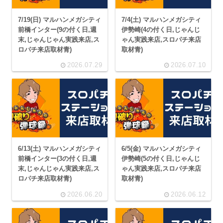
7/19(日) マルハンメガシティ
7/4(土) マルハンメガシティ
前橋インター(9の付く日,週
伊勢崎(4の付く日,じゃんじ
末,じゃんじゃん実践来店,ス
ゃん実践来店,スロパチ来店
ロパチ来店取材青)
取材青)
2026.07.29
2026.07.10
6/13(土) マルハンメガシティ
6/5(金) マルハンメガシティ
前橋インター(3の付く日,週
伊勢崎(5の付く日,じゃんじ
末,じゃんじゃん実践来店,ス
ゃん実践来店,スロパチ来店
ロパチ来店取材青)
取材青)
2026.06.20
2026.06.12