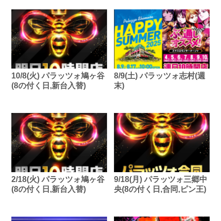
10/8(火) パラッツォ鳩ヶ谷
8/9(土) パラッツォ志村(週
(8の付く日,新台入替)
末)
2/18(火) パラッツォ鳩ヶ谷
9/18(月) パラッツォ三郷中
(8の付く日,新台入替)
央(8の付く日,合同,ピン王)