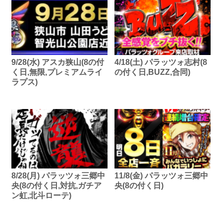
9/28(水) アスカ狭山(8の付
4/18(土) パラッツォ志村(8
く日,無限,プレミアムライ
の付く日,BUZZ,合同)
ラプス)
8/28(月) パラッツォ三郷中
11/8(金) パラッツォ三郷中
央(8の付く日,対抗,ガチア
央(8の付く日)
ン虹,北斗ローテ)