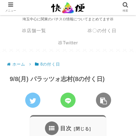
メニュー
検索
埼玉中心に関東のパチスロ情報についてまとめてます💩
💩店舗一覧
💩〇の付く日
💩Twitter
ホーム
8の付く日
9/8(月) パラッツォ志村(8の付く日)
目次