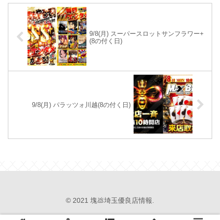
9/8(月) スーパースロットサンフラワー+
(8の付く日)
9/8(月) パラッツォ川越(8の付く日)
© 2021 塊💩埼玉優良店情報.