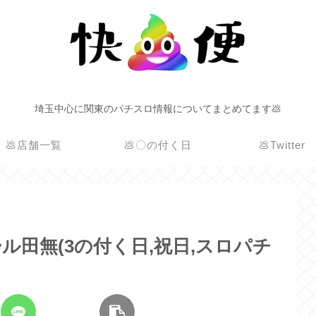
埼玉中心に関東のパチスロ情報についてまとめてます💩
💩店舗一覧
💩〇の付く日
💩Twitter
ドール田無(3の付く日,祝日,スロパチ