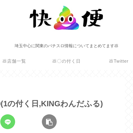
埼玉中心に関東のパチスロ情報についてまとめてます💩
💩店舗一覧
💩〇の付く日
💩Twitter
00(1の付く日,KINGわんだふる)