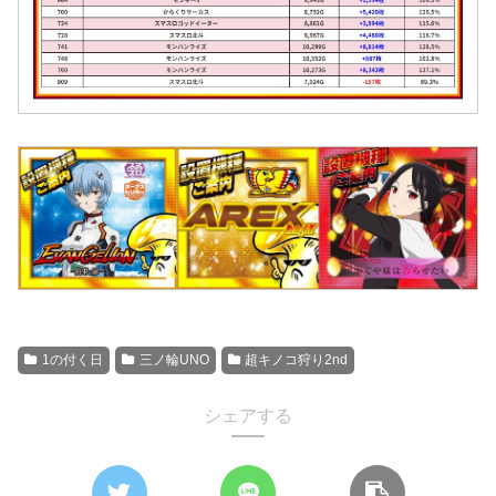
1の付く日
三ノ輪UNO
超キノコ狩り2nd
シェアする