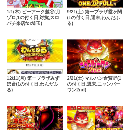
1/1(木) ピーアーク越谷(月
9/21(土) 第一プラザ霞ヶ関
ゾロ,1の付く日,対抗,スロ
(1の付く日,週末,わんだふ
パチ来店for埼玉)
る)
12/11(月) 第一プラザみず
2/21(土) マルハン倉賀野(1
ほ台(1の付く日,わんだふ
の付く日,週末,ニャンバー
る)
ワン2nd)