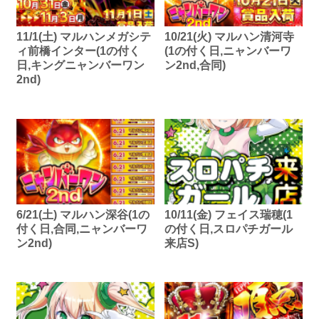
11/1(土) マルハンメガシテ
10/21(火) マルハン清河寺
ィ前橋インター(1の付く
(1の付く日,ニャンバーワ
日,キングニャンバーワン
ン2nd,合同)
2nd)
6/21(土) マルハン深谷(1の
10/11(金) フェイス瑞穂(1
付く日,合同,ニャンバーワ
の付く日,スロパチガール
ン2nd)
来店S)