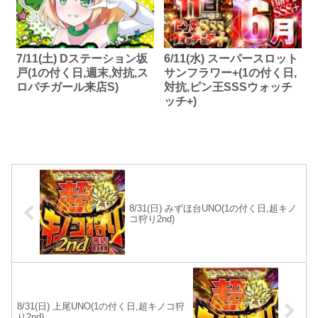
7/11(土) Dステーション坂
6/11(水) スーパースロット
戸(1の付く日,週末,対抗,ス
サンフラワー+(1の付く日,
ロパチガール来店S)
対抗,ピン王SSSウォッチ
ッチ+)
8/31(日) みずほ台UNO(1の付く日,超キノ
コ狩り2nd)
8/31(日) 上尾UNO(1の付く日,超キノコ狩
り2nd)