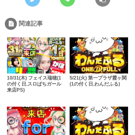
関連記事
10/31(木) フェイス瑞穂(1
5/21(火) 第一プラザ霞ヶ関
の付く日,スロぱちガール
(1の付く日,わんだふる)
来店PS)