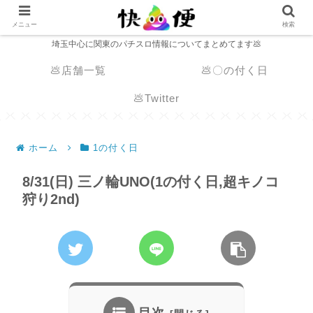
メニュー
検索
埼玉中心に関東のパチスロ情報についてまとめてます💩
💩店舗一覧
💩〇の付く日
💩Twitter
ホーム
1の付く日
8/31(日) 三ノ輪UNO(1の付く日,超キノコ
狩り2nd)