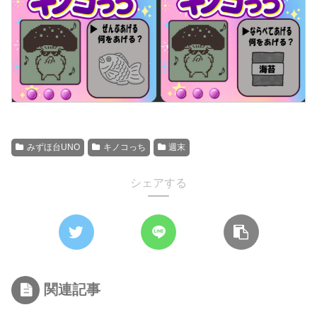
みずほ台UNO
キノコっち
週末
シェアする
関連記事