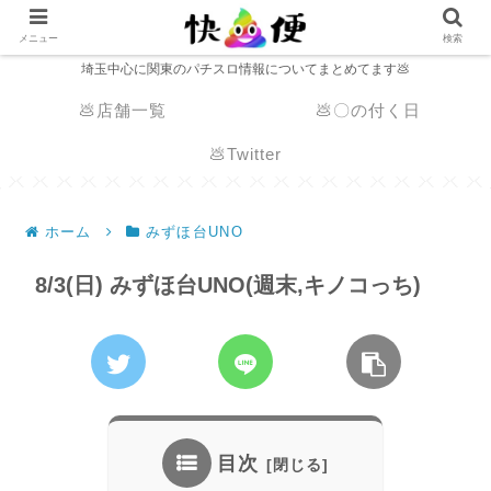
メニュー
検索
埼玉中心に関東のパチスロ情報についてまとめてます💩
💩店舗一覧
💩〇の付く日
💩Twitter
ホーム
みずほ台UNO
8/3(日) みずほ台UNO(週末,キノコっち)
目次