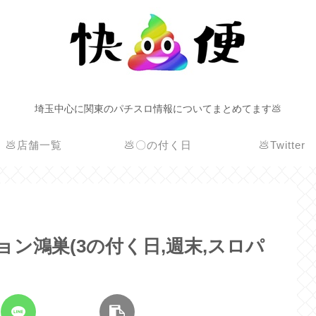
埼玉中心に関東のパチスロ情報についてまとめてます💩
💩店舗一覧
💩〇の付く日
💩Twitter
ション鴻巣(3の付く日,週末,スロパ