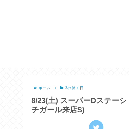
ホーム
3の付く日
8/23(土) スーパーDステー
チガール来店S)