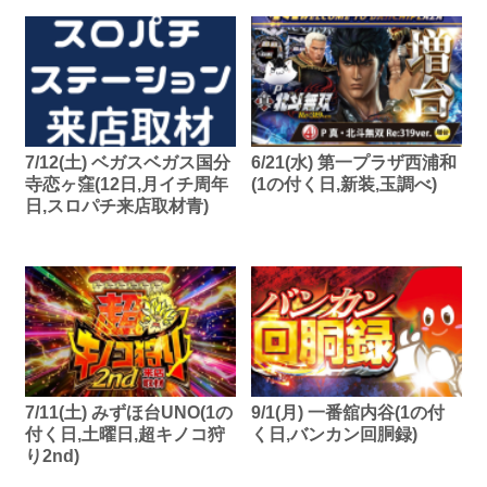
7/12(土) ベガスベガス国分
6/21(水) 第一プラザ西浦和
寺恋ヶ窪(12日,月イチ周年
(1の付く日,新装,玉調べ)
日,スロパチ来店取材青)
7/11(土) みずほ台UNO(1の
9/1(月) 一番舘内谷(1の付
付く日,土曜日,超キノコ狩
く日,バンカン回胴録)
り2nd)