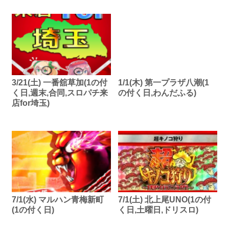
3/21(土) 一番舘草加(1の付
1/1(木) 第一プラザ八潮(1
く日,週末,合同,スロパチ来
の付く日,わんだふる)
店for埼玉)
7/1(水) マルハン青梅新町
7/1(土) 北上尾UNO(1の付
(1の付く日)
く日,土曜日,ドリスロ)