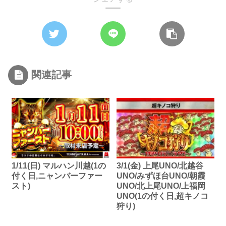
関連記事
1/11(日) マルハン川越(1の
3/1(金) 上尾UNO/北越谷
付く日,ニャンバーファー
UNO/みずほ台UNO/朝霞
スト)
UNO/北上尾UNO/上福岡
UNO(1の付く日,超キノコ
狩り)