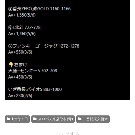
1の付く日
スロパチ来店取材(青)
一番舘東久留米
シェアする