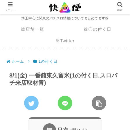
メニュー
検索
埼玉中心に関東のパチスロ情報についてまとめてます💩
💩店舗一覧
💩〇の付く日
💩Twitter
ホーム
1の付く日
8/1(金) 一番舘東久留米(1の付く日,スロパ
チ来店取材青)