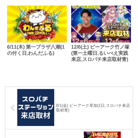
6/11(木) 第一プラザ八潮(1
12/6(土) ピーアーク竹ノ塚
の付く日,わんだふる)
(第一土曜日,るいべえ実践
来店,スロパチ来店取材青)
8/1(金) ピーアーク草加(1日,スロパチ来店
取材青)