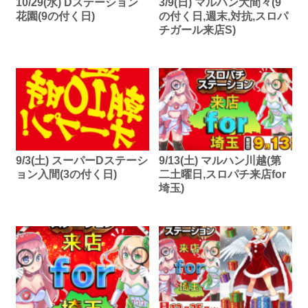
10/29(水) Dステーション
3/9(日) マルハン大間々(9
花園(9の付く日)
の付く日,週末,対抗,スロパ
チガール来店S)
9/3(土) スーパーDステーシ
9/13(土) マルハン川越(第
ョン入間(3の付く日)
二土曜日,スロパチ来店for
埼玉)