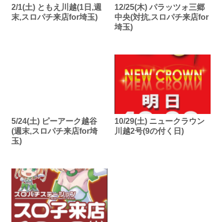
2/1(土) ともえ川越(1日,週
12/25(木) パラッツォ三郷
末,スロパチ来店for埼玉)
中央(対抗,スロパチ来店for
埼玉)
5/24(土) ピーアーク越谷
10/29(土) ニュークラウン
(週末,スロパチ来店for埼
川越2号(9の付く日)
玉)