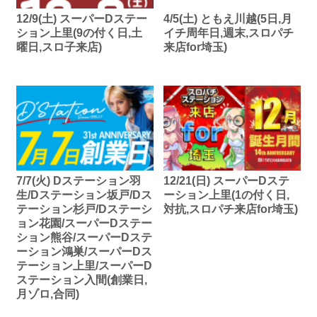
12/9(土) スーパーDステー
4/5(土) ともえ川越(5日,月
ション上里(9の付く日,土
イチ周年日,週末,スロパチ
曜日,スロ子来店)
来店for埼玉)
7/7(火) Dステーション羽
12/21(日) スーパーDステ
生/Dステーション坂戸/Dス
ーション上里(1の付く日,
テーション杉戸/Dステーシ
対抗,スロパチ来店for埼玉)
ョン花園/スーパーDステー
ション熊谷/スーパーDステ
ーション鴻巣/スーパーDス
テーション上里/スーパーD
ステーション入間(創業日,
月ゾロ,合同)