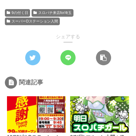
9の付く日
スロパチ来店for埼玉
スーパーDステーション入間
シェアする
関連記事