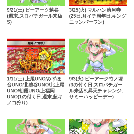
9/21(土) ピーアーク越谷
3/25(火) マルハン清河寺
(週末,スロパチガール来店
(25日,月イチ周年日,キング
S)
ニャンバーワン)
1/11(土) 上尾UNO/みずほ
9/3(火) ピーアーク竹ノ塚
台UNO/北越谷UNO/北上尾
(3の付く日,スロパチガー
UNO/朝霞UNO/上福岡
ル来店S,昇天チャレンジ,
UNO(1の付く日,週末,超キ
サミーハッピーデー)
ノコ狩り)