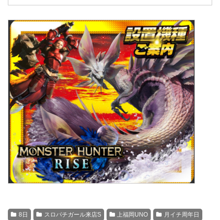
8日
スロパチガール来店S
上福岡UNO
月イチ周年日