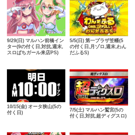
9/29(日) マルハン前橋イン
5/5(日) 第一プラザ笠幡(5
ター(9の付く日,対抗,週末,
の付く日,月ゾロ,週末,わん
スロぱちガール来店PS)
だふるS)
10/15(金) オータ狭山(5の
7/5(土) マルハン鷲宮(5の
付く日)
付く日,対抗,超ディグスロ)