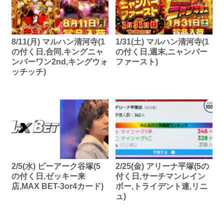
8/11(月) マルハン清河寺(1
1/31(土) マルハン清河寺(1
の付く日,合同,キングニャ
の付く日,週末,ニャンバー
ンバーワン2nd,キングウォ
ファースト)
ッチッチ)
2/5(水) ピーアーク谷塚(5
2/25(金) アリーナ平塚(5の
の付く日,ゼッキー来
付く日,サーチマンレイン
店,MAX BET-3or4カード)
ボー,トライデント連,リニ
ュ)