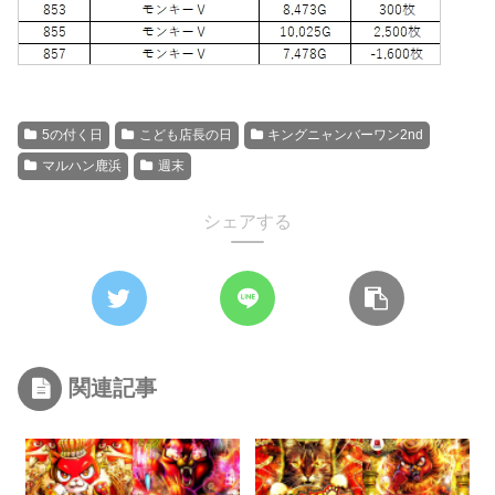
5の付く日
こども店長の日
キングニャンバーワン2nd
マルハン鹿浜
週末
シェアする
関連記事