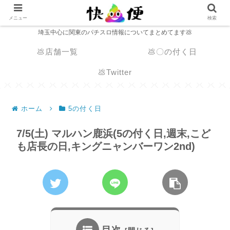
メニュー
検索
埼玉中心に関東のパチスロ情報についてまとめてます💩
💩店舗一覧
💩〇の付く日
💩Twitter
ホーム
5の付く日
7/5(土) マルハン鹿浜(5の付く日,週末,こど
も店長の日,キングニャンバーワン2nd)