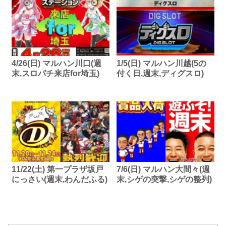
4/26(日) マルハン川口(週
1/5(日) マルハン川越(5の
末,スロパチ来店for埼玉)
付く日,週末,ディグスロ)
11/22(土) 第一プラザ坂戸
7/6(日) マルハン大間々(週
にっさい(週末,わんだふる)
末,シゲの突撃,シゲの整列)