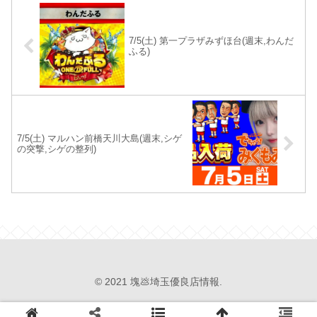
7/5(土) 第一プラザみずほ台(週末,わんだ
ふる)
7/5(土) マルハン前橋天川大島(週末,シゲ
の突撃,シゲの整列)
© 2021 塊💩埼玉優良店情報.