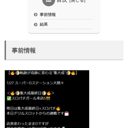
目次
事前情報
結果
事前情報