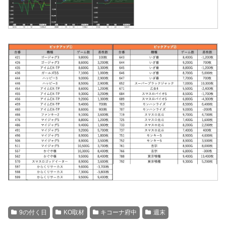
9の付く日
KO取材
キコーナ府中
週末