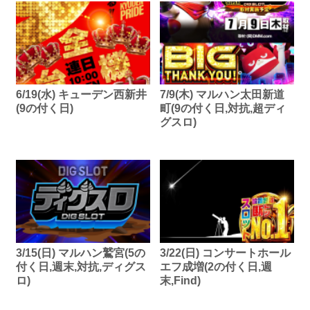
6/19(水) キューデン西新井
7/9(木) マルハン太田新道
(9の付く日)
町(9の付く日,対抗,超ディ
グスロ)
3/15(日) マルハン鷲宮(5の
3/22(日) コンサートホール
付く日,週末,対抗,ディグス
エフ成増(2の付く日,週
ロ)
末,Find)