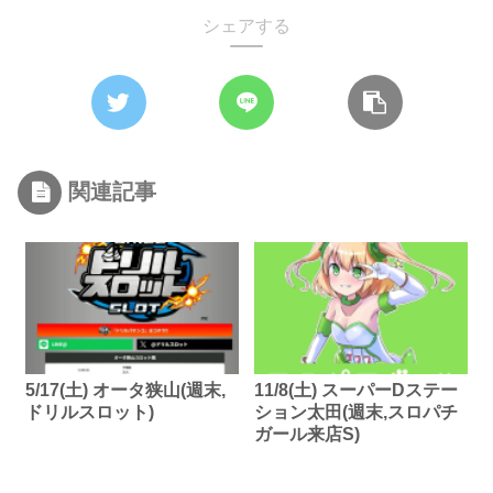
シェアする
関連記事
5/17(土) オータ狭山(週末,
11/8(土) スーパーDステー
ドリルスロット)
ション太田(週末,スロパチ
ガール来店S)