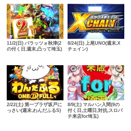
11/2(日) パラッツォ秋津(2
8/24(日) 上尾UNO(週末,X
の付く日,週末,凸って埼玉)
チェイン)
2/22(土) 第一プラザ坂戸に
8/9(土) マルハン入間(9の
っさい(週末,わんだふるS)
付く日,土曜日,対抗,スロパ
チ来店for埼玉)