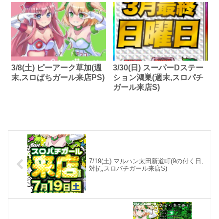
3/8(土) ピーアーク草加(週
3/30(日) スーパーDステー
末,スロぱちガール来店PS)
ション鴻巣(週末,スロパチ
ガール来店S)
7/19(土) マルハン太田新道町(9の付く日,
対抗,スロパチガール来店S)