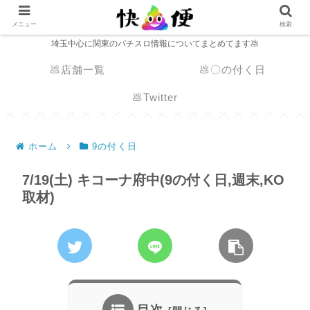
メニュー
検索
埼玉中心に関東のパチスロ情報についてまとめてます💩
💩店舗一覧
💩〇の付く日
💩Twitter
ホーム
9の付く日
7/19(土) キコーナ府中(9の付く日,週末,KO
取材)