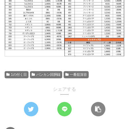
1の付く日
バンカン回胴録
一番舘深谷
シェアする