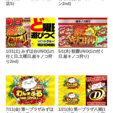
店S)
ン2nd)
1/31(土) みずほ台UNO(1の
5/1(木) 朝霞UNO(1の付く
付く日,土曜日,超キノコ狩
日,超キノコ狩り)
り2nd)
7/11(金) 第一プラザみずほ
1/21(水) 第一プラザ八潮(1