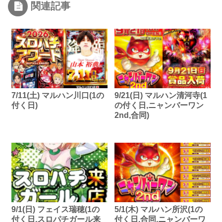
関連記事
7/11(土) マルハン川口(1の
9/21(日) マルハン清河寺(1
付く日)
の付く日,ニャンバーワン
2nd,合同)
9/1(日) フェイス瑞穂(1の
5/1(木) マルハン所沢(1の
付く日,スロパチガール来
付く日,合同,ニャンバーワ