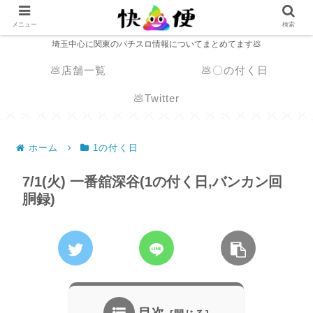
メニュー
検索
埼玉中心に関東のパチスロ情報についてまとめてます💩
💩店舗一覧
💩〇の付く日
💩Twitter
ホーム
1の付く日
7/1(火) 一番舘深谷(1の付く日,バンカン回
胴録)