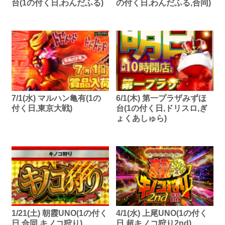
台(1の付く日,わんだふる)
の付く日,わんだふる,合同)
7/1(水) マルハン亀有(1の
6/1(木) 第一プラザみずほ
付く日,東京大戦)
台(1の付く日,ドリスロ,ぎ
ょくあしゅら)
1/21(土) 朝霞UNO(1の付く
4/1(水) 上尾UNO(1の付く
日,合同,キノコ狩り)
日,超キノコ狩り2nd)