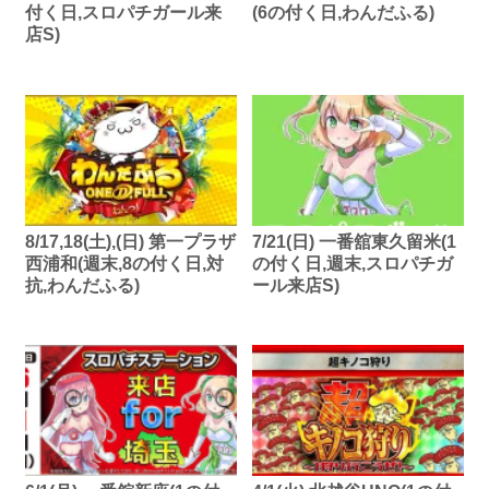
付く日,スロパチガール来
(6の付く日,わんだふる)
店S)
8/17,18(土),(日) 第一プラザ
7/21(日) 一番舘東久留米(1
西浦和(週末,8の付く日,対
の付く日,週末,スロパチガ
抗,わんだふる)
ール来店S)