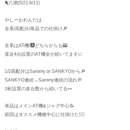
🐈八潮(5/21.6/11)
やしーおわんだは
全系/高配分/単品での仕掛け🔎
全系はAT機/🅰️どちらからも🎰
直近4台設置のAT機全が続いてます📈
1/2高配分はSammy or SANKYOから🔎
SANKYO連続→Sammy連続の流れ💭
2桁設置の多台数から続いてる👀
単品はメインAT機&ジャグ中心📝
前回はオススメ機種中心に仕掛けた🙋‍♂️