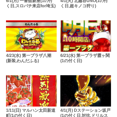
6/1(月) 一番舘新座(1の付
4/1(火) 北越谷UNO(1の付
く日,スロパチ来店for埼玉)
く日,超キノコ狩り)
4/23(水) 第一プラザ八潮
6/21(水) 第一プラザ霞ヶ関
(新装,わんだふる)
(1の付く日)
1/11(日) マルハン太田新道
4/1(月) Dステーション坂戸
町(1の付く日)
(1の付く日,対抗,ドリルス