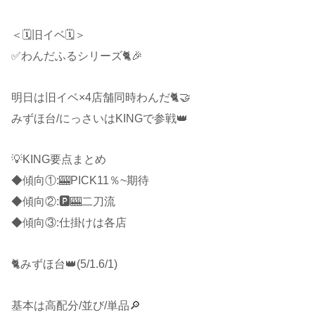
＜🗓旧イベ🗓＞
✅わんだふるシリーズ🐈🎉
明日は旧イベ×4店舗同時わんだ🐈🤝
みずほ台/にっさいはKINGで参戦👑
💡KING要点まとめ
◆傾向①:🎰PICK11％~期待
◆傾向②:🅿️🎰二刀流
◆傾向③:仕掛けは各店
🐈みずほ台👑(5/1.6/1)
基本は高配分/並び/単品🔎