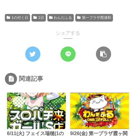
1の付く日
1日
わんだふる
第一プラザ西浦和
シェアする
関連記事
6/11(火) フェイス瑞穂(1の
9/26(金) 第一プラザ霞ヶ関