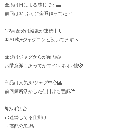
全系は日による感じです🎰
前回は3/1ぶりに全系作ってた📈
1/2高配分は複数が連続中💪
🈁AT機+ジャグコンビ続いてます👀
並びはジャグからが傾向◎
お隣意識もあってかマイ5>ネオ>他🤡
単品は人気所/ジャグ中心🎰
前回箇所活かした仕掛けも意識💭
🐈みずほ台
🎰連続してる仕掛け
・高配分/単品