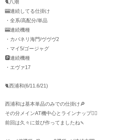
🐈八潮
🎰連続してる仕掛け
・全系/高配分/単品
🎰連続機種
・カバネリ海門/ヴヴヴ2
・マイ5/ゴージャグ
🅿️連続機種
・エヴァ17
🐈西浦和(6/11.6/21)
西浦和は基本単品のみでの仕掛け🔎
その分メインAT機中心とラインナップ🙆‍♂️
前回は久々に並び作ってましたね🍡