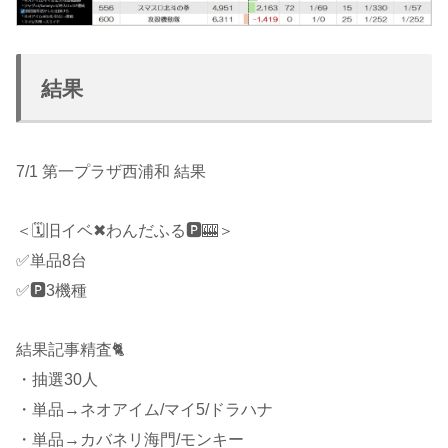
結果
7/1 第一プラザ西浦和 結果
＜🗓旧イベ✖わんだふる🅿️🎰＞
✅単品8台
✅🅿️3機種
結果記事精査🐈
・抽選30人
・単品→ネオアイム/マイ5/ドラハナ
・単品→カバネリ海門/モンキー