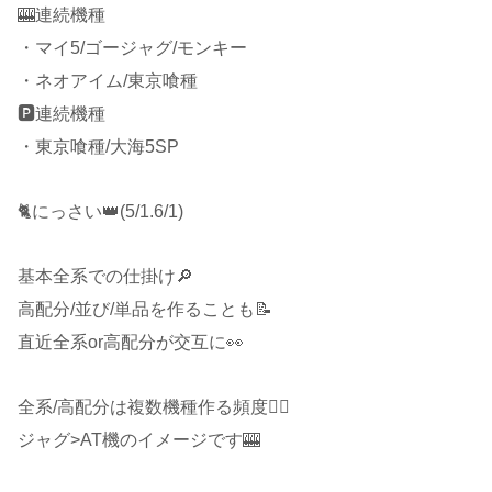
🎰連続機種
・マイ5/ゴージャグ/モンキー
・ネオアイム/東京喰種
🅿️連続機種
・東京喰種/大海5SP
🐈にっさい👑(5/1.6/1)
基本全系での仕掛け🔎
高配分/並び/単品を作ることも📝
直近全系or高配分が交互に👀
全系/高配分は複数機種作る頻度🙆‍♂️
ジャグ>AT機のイメージです🎰