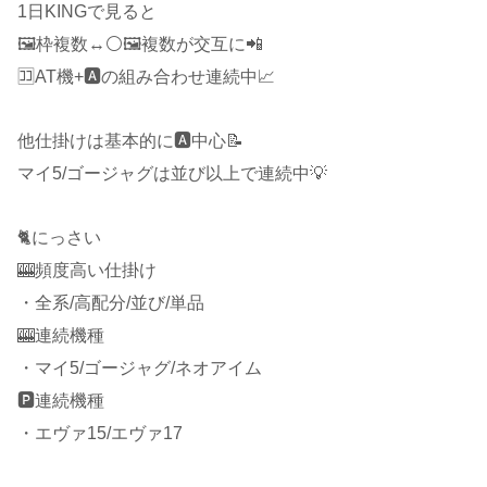
1日KINGで見ると
🖼枠複数↔⚪🖼複数が交互に📲
🈁AT機+🅰️の組み合わせ連続中📈
他仕掛けは基本的に🅰️中心📝
マイ5/ゴージャグは並び以上で連続中💡
🐈にっさい
🎰頻度高い仕掛け
・全系/高配分/並び/単品
🎰連続機種
・マイ5/ゴージャグ/ネオアイム
🅿️連続機種
・エヴァ15/エヴァ17