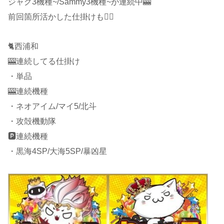
ジャグ3機種~/Sammy3機種~が連続中🎰
前回箇所活かした仕掛けも🙋‍♂️
🐈西浦和
🎰連続してる仕掛け
・単品
🎰連続機種
・ネオアイム/マイ5/北斗
・攻殻機動隊
🅿️連続機種
・黒海4SP/大海5SP/暴凶星