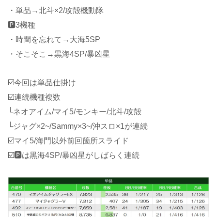
・単品→北斗×2/攻殻機動隊
🅿️3機種
・時間を忘れて→大海5SP
・そこそこ→黒海4SP/暴凶星
☑️今回は単品仕掛け
☑️連続機種複数
└ネオアイム/マイ5/モンキー/北斗/攻殻
└ジャグ×2~/Sammy×3~/沖スロ×1が連続
☑️マイ5/海門以外前回箇所スライド
☑️🅿は黒海4SP/暴凶星がしばらく連続