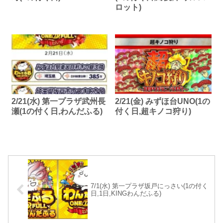
ロット)
2/21(水) 第一プラザ武州長
2/21(金) みずほ台UNO(1の
瀬(1の付く日,わんだふる)
付く日,超キノコ狩り)
7/1(水) 第一プラザ坂戸にっさい(1の付く
日,1日,KINGわんだふる)