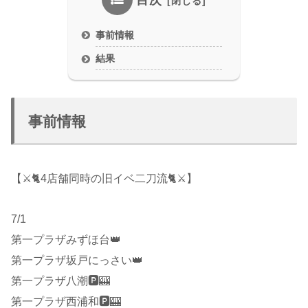
目次
事前情報
結果
事前情報
【⚔🐈4店舗同時の旧イベ二刀流🐈⚔】
7/1
第一プラザみずほ台👑
第一プラザ坂戸にっさい👑
第一プラザ八潮🅿️🎰
第一プラザ西浦和🅿️🎰