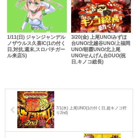
1/11(日) ジャンジャンデル
3/20(金) 上尾UNO/みずほ
ノザウルス久喜IC(1の付く
台UNO/北越谷UNO/上福岡
日,対抗,週末,スロパチガー
UNO/朝霞UNO/北上尾
ル来店S)
UNO/せんげん台DUO(祝
日,キノコ総長)
7/1(水) 上尾UNO(1の付く日,超キノコ狩
り2nd)