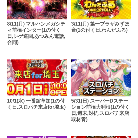
8/11(月) マルハンメガシテ
3/11(月) 第一プラザみずほ
ィ前橋インター(1の付く
台(1の付く日,わんだふる)
日,シゲ巡回,あつみん電話,
合同)
10/1(水) 一番舘草加(1の付
5/31(日) スーパーDステー
く日,スロパチ来店for埼玉)
ション前橋大利根(1の付く
日,週末,対抗,スロパチ来店
取材青)