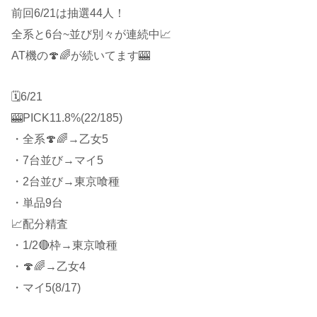
前回6/21は抽選44人！
全系と6台~並び別々が連続中📈
AT機の🍄🌈が続いてます🎰
🗓6/21
🎰PICK11.8%(22/185)
・全系🍄🌈→乙女5
・7台並び→マイ5
・2台並び→東京喰種
・単品9台
📈配分精査
・1/2🔴枠→東京喰種
・🍄🌈→乙女4
・マイ5(8/17)