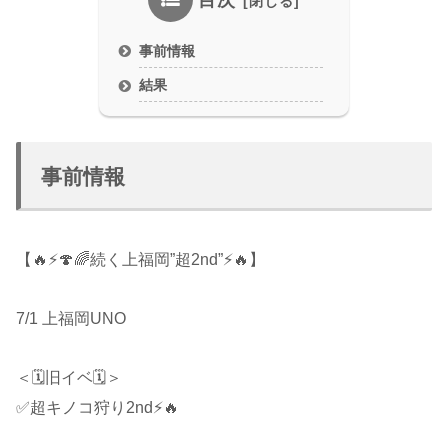
目次
事前情報
結果
事前情報
【🔥⚡🍄🌈続く上福岡”超2nd”⚡🔥】
7/1 上福岡UNO
＜🗓旧イベ🗓＞
✅超キノコ狩り2nd⚡🔥