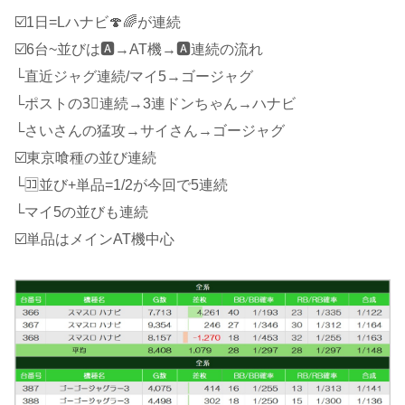
☑️1日=Lハナビ🍄🌈が連続
☑️6台~並びは🅰️→AT機→🅰️連続の流れ
└直近ジャグ連続/マイ5→ゴージャグ
└ポストの3⃣連続→3連ドンちゃん→ハナビ
└さいさんの猛攻→サイさん→ゴージャグ
☑️東京喰種の並び連続
└🈁並び+単品=1/2が今回で5連続
└マイ5の並びも連続
☑️単品はメインAT機中心