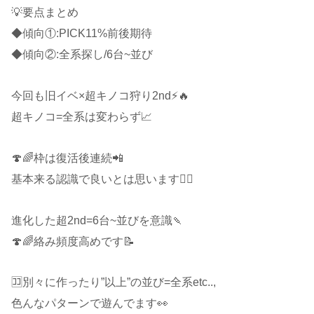
💡要点まとめ
◆傾向①:PICK11%前後期待
◆傾向②:全系探し/6台~並び
今回も旧イベ×超キノコ狩り2nd⚡🔥
超キノコ=全系は変わらず📈
🍄🌈枠は復活後連続📲
基本来る認識で良いとは思います🙋‍♂️
進化した超2nd=6台~並びを意識🍡
🍄🌈絡み頻度高めです📝
🈁別々に作ったり”以上”の並び=全系etc..,
色んなパターンで遊んでます👀