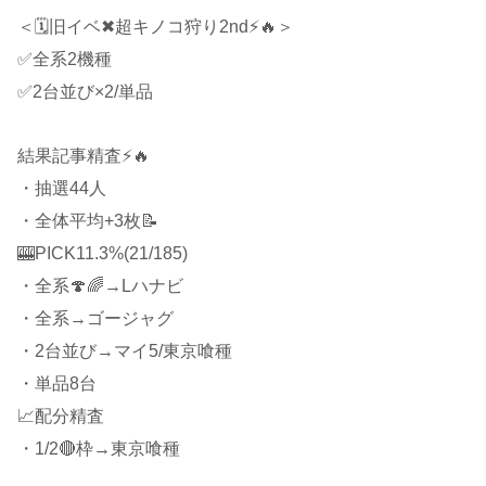
＜🗓旧イベ✖超キノコ狩り2nd⚡🔥＞
✅全系2機種
✅2台並び×2/単品
結果記事精査⚡🔥
・抽選44人
・全体平均+3枚📝
🎰PICK11.3%(21/185)
・全系🍄🌈→Lハナビ
・全系→ゴージャグ
・2台並び→マイ5/東京喰種
・単品8台
📈配分精査
・1/2🔴枠→東京喰種