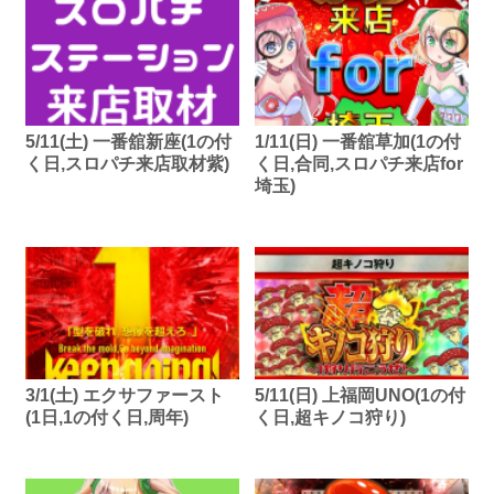
5/11(土) 一番舘新座(1の付
1/11(日) 一番舘草加(1の付
く日,スロパチ来店取材紫)
く日,合同,スロパチ来店for
埼玉)
3/1(土) エクサファースト
5/11(日) 上福岡UNO(1の付
(1日,1の付く日,周年)
く日,超キノコ狩り)