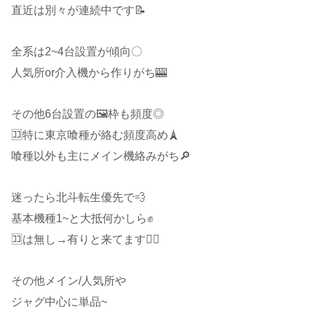
直近は別々が連続中です📝
全系は2~4台設置が傾向〇
人気所or介入機から作りがち🎰
その他6台設置の🖼枠も頻度◎
🈁特に東京喰種が絡む頻度高め🗼
喰種以外も主にメイン機絡みがち🔎
迷ったら北斗転生優先で💨
基本機種1~と大抵何かしら✊
🈁は無し→有りと来てます🙋‍♂️
その他メイン/人気所や
ジャグ中心に単品~