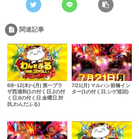
関連記事
8/8~12(木)~(月) 第一プラ
7/21(月) マルハン前橋イン
ザ西浦和(1の付く日,2の付
ター(1の付く日,シゲ巡回)
く日,8の付く日,金曜日,対
抗,わんだふる)