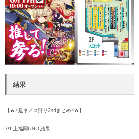
結果
【🔥⚡超キノコ狩り2ndまとめ⚡🔥】
7/1 上福岡UNO 結果