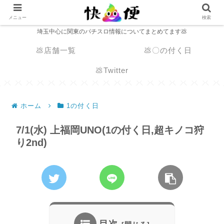
メニュー
検索
埼玉中心に関東のパチスロ情報についてまとめてます💩
💩店舗一覧
💩〇の付く日
💩Twitter
ホーム
1の付く日
7/1(水) 上福岡UNO(1の付く日,超キノコ狩
り2nd)