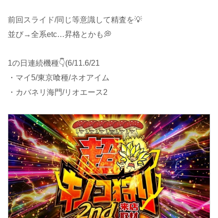
前回スライド/同じ等意識して精査を💡
並び→全系etc…昇格とかも💭
1の日連続機種👇(6/11.6/21
・マイ5/東京喰種/ネオアイム
・カバネリ海門/リオエース2