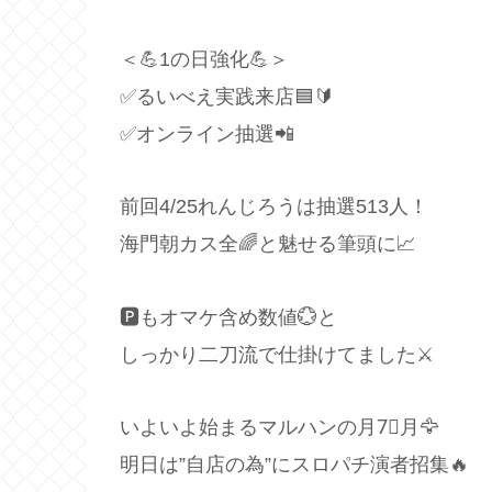
＜💪1の日強化💪＞
✅るいべえ実践来店🟦🔰
✅オンライン抽選📲
前回4/25れんじろうは抽選513人！
海門朝カス全🌈と魅せる筆頭に📈
🅿️もオマケ含め数値💮と
しっかり二刀流で仕掛けてました⚔
いよいよ始まるマルハンの月7⃣月🦅
明日は”自店の為”にスロパチ演者招集🔥