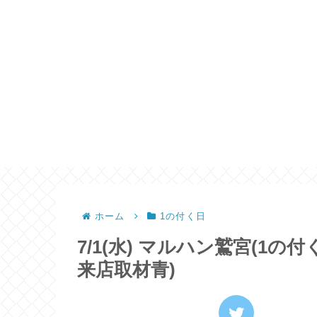
ホーム
1の付く日
7/1(水) マルハン鷲宮(1
来店取材青)