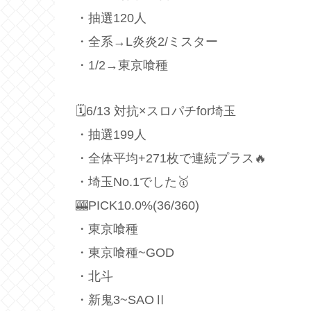
・抽選120人
・全系→L炎炎2/ミスター
・1/2→東京喰種
🗓6/13 対抗×スロパチfor埼玉
・抽選199人
・全体平均+271枚で連続プラス🔥
・埼玉No.1でした🥇
🎰PICK10.0%(36/360)
・東京喰種
・東京喰種~GOD
・北斗
・新鬼3~SAOⅡ