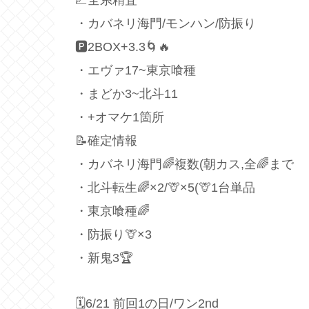
・カバネリ海門/モンハン/防振り
🅿️2BOX+3.3🌀🔥
・エヴァ17~東京喰種
・まどか3~北斗11
・+オマケ1箇所
📝確定情報
・カバネリ海門🌈複数(朝カス,全🌈まで
・北斗転生🌈×2/🦒×5(🦒1台単品
・東京喰種🌈
・防振り🦒×3
・新鬼3🏆
🗓6/21 前回1の日/ワン2nd