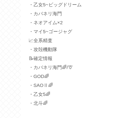
・乙女5~ビッグドリーム
・カバネリ海門
・ネオアイム×2
・マイ5~ゴージャグ
📈全系精査
・攻殻機動隊
📝確定情報
・カバネリ海門🌈/🦒
・GOD🌈
・SAOⅡ🌈
・乙女5🌈
・北斗🌈