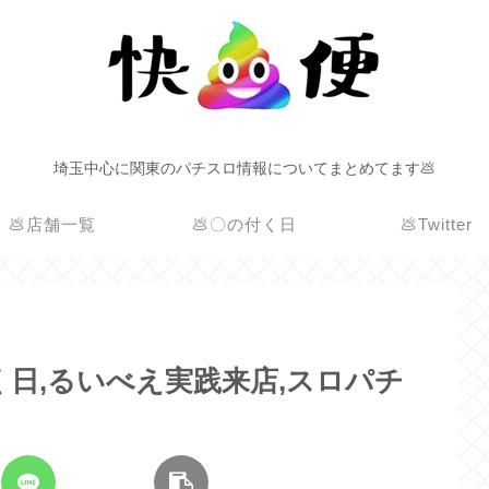
埼玉中心に関東のパチスロ情報についてまとめてます💩
💩店舗一覧
💩〇の付く日
💩Twitter
の付く日,るいべえ実践来店,スロパチ