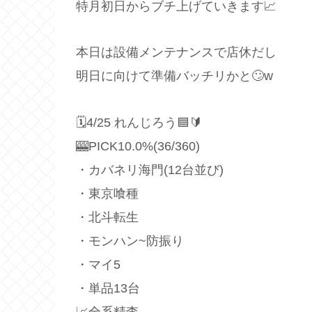
特月初日からブチ上げていきます📈
本日は設備メンテナンスで店休だし
明日に向けて準備バッチリかと🙄w
🗓4/25 れんじろう🟦🔰
🎰PICK10.0%(36/360)
・カバネリ海門(12台並び)
・東京喰種
・北斗転生
・モンハン~防振り
・マイ5
・単品13台
📈全系精査