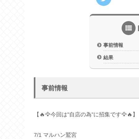
事前情報
結果
事前情報
【🔥🦅今回は”自店の為”に招集です🦅🔥】
7/1 マルハン鷲宮