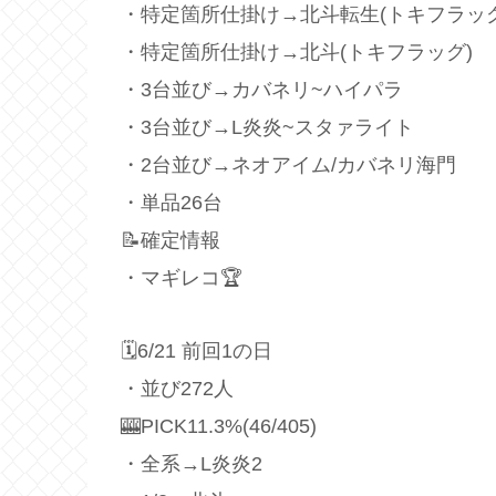
・特定箇所仕掛け→北斗転生(トキフラッグ
・特定箇所仕掛け→北斗(トキフラッグ)
・3台並び→カバネリ~ハイパラ
・3台並び→L炎炎~スタァライト
・2台並び→ネオアイム/カバネリ海門
・単品26台
📝確定情報
・マギレコ🏆
🗓6/21 前回1の日
・並び272人
🎰PICK11.3%(46/405)
・全系→L炎炎2