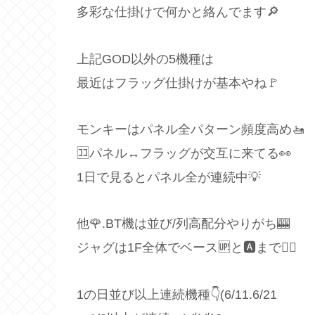
多彩な仕掛けで何かと絡んでます🔎
上記GOD以外の5機種は
最近はフラッグ仕掛けが基本やね🚩
モンキーはパネル全パターン頻度高め🚤
🈁パネル↔フラッグが交互に来てる👀
1日で見るとパネル全が連続中💡
他🌹.BT機は並び/列高配分やりがち🎰
ジャグは1F全体でベース🆙と🅰️まで🙆‍♂️
1の日並び以上連続機種👇(6/11.6/21