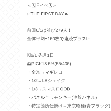
＜🗓旧イベ🗓＞
✅THE FIRST DAY🔥
前回6/1は並び279人！
全体平均+150枚で連続プラス📈
🗓6/1 先月1日
🎰PICK13.5%(55/405)
・全系→マギレコ
・1/2→LBシェイク
・1/3→スマスロGOD
・パネル全→モンキー(連旋パネル)
・特定箇所仕掛け→東京喰種(青フラッグ)