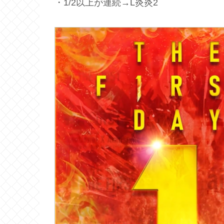
・1/2以上が連続→L炎炎2