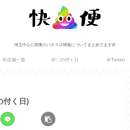
埼玉中心に関東のパチスロ情報についてまとめてます💩
💩店舗一覧
💩〇の付く日
💩Twitter
1の付く日)