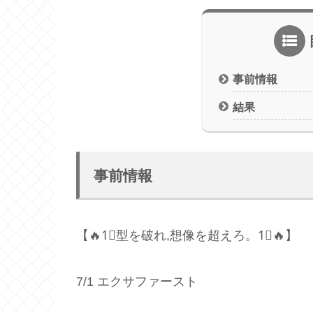
事前情報
結果
事前情報
【🔥1⃣型を破れ,想像を超えろ。1⃣🔥】
7/1 エクサファースト