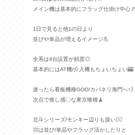
メイン機は基本的にフラッグ仕掛け中心
1日で見ると他1の日より
並びや単品が増えるイメージ💪
全系は4台設置が頻度◎
基本的にはAT機/介入機もちょいちょい🎰
迷ったら看板機種GOD/カバネリ海門へ💨
次点で推し感〇な東京喰種🗼
北斗シリーズ/モンキー辺りも扱い🙆‍♂️
🈁は並び/単品やフラッグ活かしたりと