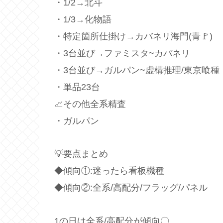
・1/2→北斗
・1/3→化物語
・特定箇所仕掛け→カバネリ海門(青🚩)
・3台並び→ファミスタ~カバネリ
・3台並び→ガルパン~虚構推理/東京喰種
・単品23台
📈その他全系精査
・ガルパン
💡要点まとめ
◆傾向①:迷ったら看板機種
◆傾向②:全系/高配分/フラッグ/パネル
1の日は全系/高配分が傾向〇