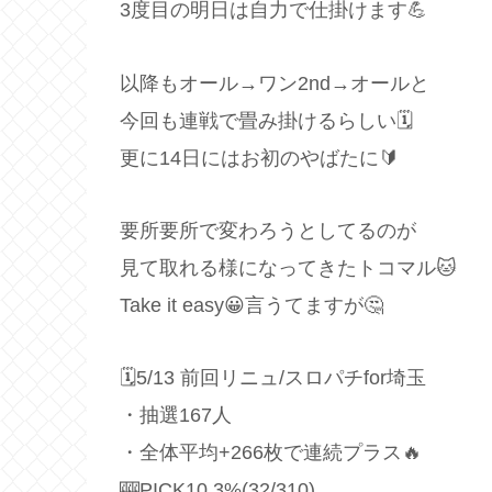
3度目の明日は自力で仕掛けます💪
以降もオール→ワン2nd→オールと
今回も連戦で畳み掛けるらしい🗓
更に14日にはお初のやばたに🔰
要所要所で変わろうとしてるのが
見て取れる様になってきたトコマル🐱
Take it easy😀言うてますが🤔
🗓5/13 前回リニュ/スロパチfor埼玉
・抽選167人
・全体平均+266枚で連続プラス🔥
🎰PICK10.3%(32/310)