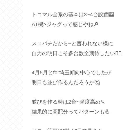
トコマル全系の基本は3~4台設置🎰
AT機>ジャグって感じやね🔎
スロパチだから~と言われない様に
自力の明日こそ多台数全期待したい🙋‍♂️
4月5月とfor埼玉傾向中心でしたが
明日も並び作るんだろうか🤔
並びを作る時は2台~頻度高め🍡
結果的に高配分ってパターンも💪