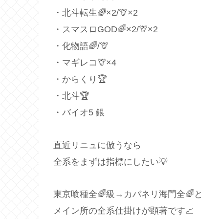
・北斗転生🌈×2/🦒×2
・スマスロGOD🌈×2/🦒×2
・化物語🌈/🦒
・マギレコ🦒×4
・からくり🏆
・北斗🏆
・バイオ5 銀
直近リニュに倣うなら
全系をまずは指標にしたい💡
東京喰種全🌈級→カバネリ海門全🌈と
メイン所の全系仕掛けが顕著です📈