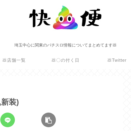
埼玉中心に関東のパチスロ情報についてまとめてます💩
💩店舗一覧
💩〇の付く日
💩Twitter
,新装)