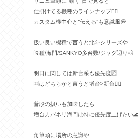
リニュ筆頭に”動く”日で見ると
仕掛けてる機種のラインナップ🙆‍♂️
カスタム機中心と”伝える”も意識風💭
扱い良い機種で言うと北斗シリーズや
喰種/海門/SANKYO多台数/ジャグ辺り💨
明日に関しては新台系も優先度🆙
🈁はどちらかと言うと増台>新台🙋‍♂️
普段の扱いも加味したら
増台カバネリ海門は特に優先度上げたい
角筆頭に場所の意識や