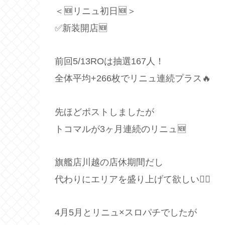
＜🆕リニュ初日🆕＞
✅新装開店🆕
前回5/13ROは抽選167人！
全体平均+266枚でリニュ連続プラス🔥
先ほどポストしましたが
トコマルが3ヶ月連続のリニュ🆕
旗艦店川越の店休期間だし
代わりにエリアを盛り上げて欲しい🙋‍♂️
4月5月とリニュ×スロパチでしたが