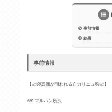
事前情報
結果
事前情報
【📈🐱真価が問われる自力リニュ🐱📈】
6/9 マルハン所沢