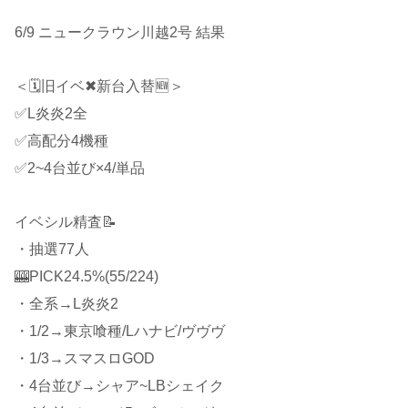
6/9 ニュークラウン川越2号 結果
＜🗓旧イベ✖新台入替🆕＞
✅L炎炎2全
✅高配分4機種
✅2~4台並び×4/単品
イベシル精査📝
・抽選77人
🎰PICK24.5%(55/224)
・全系→L炎炎2
・1/2→東京喰種/Lハナビ/ヴヴヴ
・1/3→スマスロGOD
・4台並び→シャア~LBシェイク