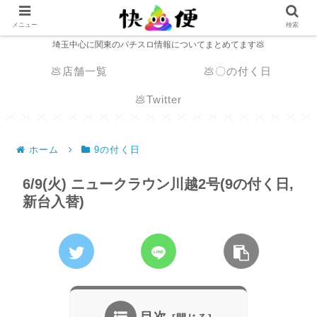
メニュー
検索
埼玉中心に関東のパチスロ情報についてまとめてます💩
💩店舗一覧
💩〇の付く日
💩Twitter
ホーム
9の付く日
6/9(火) ニュークラウン川越2号(9の付く日,
新台入替)