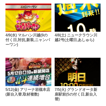
4/9(水) マルハン川越(9の
4/8(土) ニュークラウン川
付く日,対抗,新装,ニャンバ
越2号(土曜日,あしゅら)
ーワン)
5/12(金) アリーナ岩槻本店
7/5(火) グランドオータ新
(新台入替,取材複数)
座駅前(5の付く日,新台入
替)