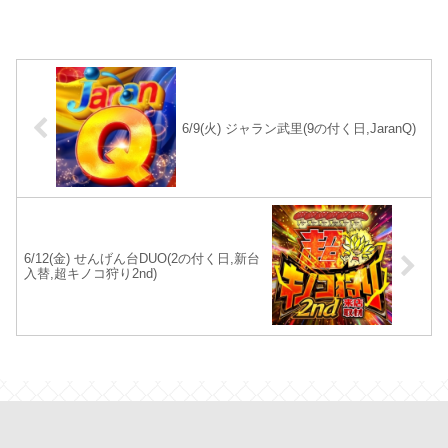
6/9(火) ジャラン武里(9の付く日,JaranQ)
6/12(金) せんげん台DUO(2の付く日,新台
入替,超キノコ狩り2nd)