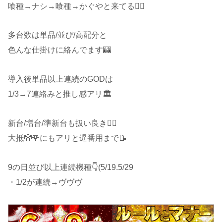
喰種→ナシ→喰種→かぐやと来てる🙋‍♂️
多台数は単品/並び/高配分と
色んな仕掛けに絡んでます🎰
導入後単品以上連続のGODは
1/3→7連絡みと推し感アリ🏛️
新台/増台/準新台も扱い良き🙆‍♂️
大抵🤡🌹にもアリと遅番用まで📝
9の日並び以上連続機種👇(5/19.5/29
・1/2が連続→ヴヴヴ