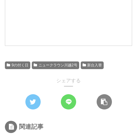
9の付く日
ニュークラウン川越2号
新台入替
シェアする
関連記事