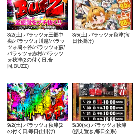
8/2(土) パラッツォ三郷中
8/5(土) パラッツォ秋津(毎
央/パラッツォ川越/パラッ
日仕掛け)
ツォ鳩ヶ谷/パラッツォ蕨/
パラッツォ志村/パラッツ
ォ秋津(2の付く日,合
同,BUZZ)
9/2(土) パラッツォ秋津(2
5/30(火) パラッツォ秋津
の付く日,毎日仕掛け)
(据え置き,毎日全系)