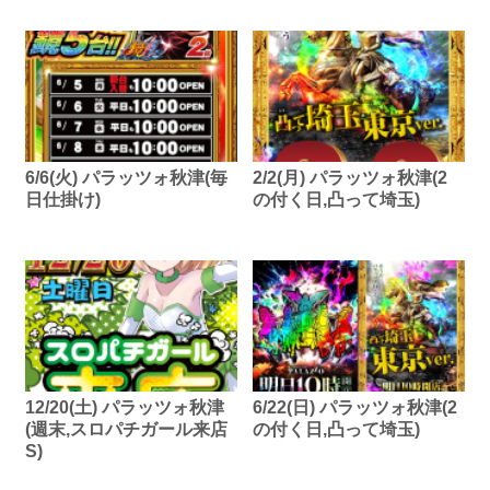
6/6(火) パラッツォ秋津(毎
2/2(月) パラッツォ秋津(2
日仕掛け)
の付く日,凸って埼玉)
12/20(土) パラッツォ秋津
6/22(日) パラッツォ秋津(2
(週末,スロパチガール来店
の付く日,凸って埼玉)
S)