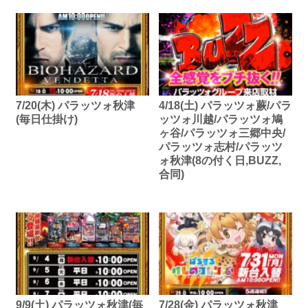
7/20(木) パラッツォ秋津
4/18(土) パラッツォ蕨/パラ
(毎日仕掛け)
ッツォ川越/パラッツォ鳩
ヶ谷/パラッツォ三郷中央/
パラッツォ志村/パラッツ
ォ秋津(8の付く日,BUZZ,
合同)
9/9(土) パラッツォ秋津(毎
7/28(金) パラッツォ秋津