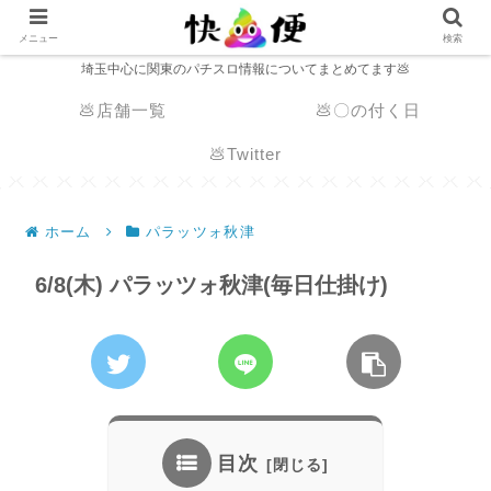
メニュー
検索
埼玉中心に関東のパチスロ情報についてまとめてます💩
💩店舗一覧
💩〇の付く日
💩Twitter
ホーム
パラッツォ秋津
6/8(木) パラッツォ秋津(毎日仕掛け)
目次