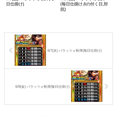
日仕掛け)
(毎日仕掛け,8の付く日,対
抗)
6/7(水) パラッツォ秋津(毎日仕掛け)
6/9(金) パラッツォ秋津(毎日仕掛け)