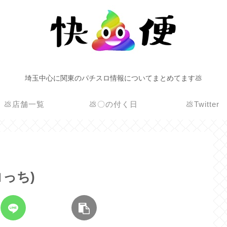
埼玉中心に関東のパチスロ情報についてまとめてます💩
💩店舗一覧
💩〇の付く日
💩Twitter
コっち)