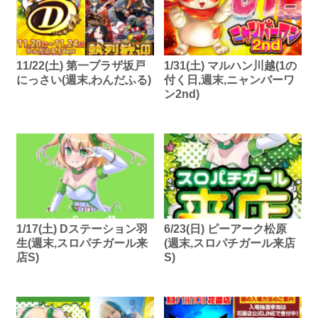
11/22(土) 第一プラザ坂戸
1/31(土) マルハン川越(1の
にっさい(週末,わんだふる)
付く日,週末,ニャンバーワ
ン2nd)
1/17(土) Dステーション羽
6/23(日) ピーアーク松原
生(週末,スロパチガール来
(週末,スロパチガール来店
店S)
S)