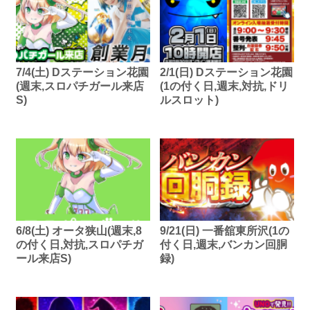
7/4(土) Dステーション花園
2/1(日) Dステーション花園
(週末,スロパチガール来店
(1の付く日,週末,対抗,ドリ
S)
ルスロット)
6/8(土) オータ狭山(週末,8
9/21(日) 一番舘東所沢(1の
の付く日,対抗,スロパチガ
付く日,週末,バンカン回胴
ール来店S)
録)