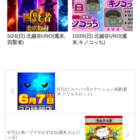
5/24(日) 北越谷UNO(週末,
10/26(日) 北越谷UNO(週
四賢者)
末,キノコっち)
6/7(土) スーパーDステーション鴻巣(週
末,ドリルスロット)
6/7(土) 第一プラザみずほ台(週末,わんだ
ふる)