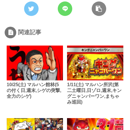
関連記事
10/25(土) マルハン館林(5
1/11(土) マルハン所沢(第
の付く日,週末,シゲの突撃,
二土曜日,日ゾロ,週末,キン
全力のシゲ)
グニャンバーワン,まちゃ
み巡回)