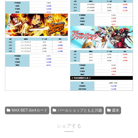
MAX BET-3or4カード
パールショップともえ川越
週末
シェアする