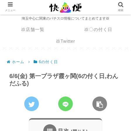
メニュー
検索
埼玉中心に関東のパチスロ情報についてまとめてます💩
💩店舗一覧
💩〇の付く日
💩Twitter
ホーム
6の付く日
6/6(金) 第一プラザ霞ヶ関(6の付く日,わん
だふる)