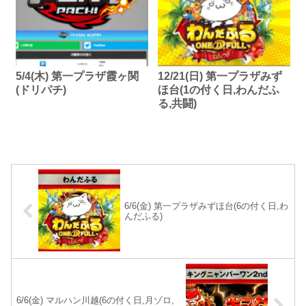
5/4(木) 第一プラザ霞ヶ関
12/21(日) 第一プラザみず
(ドリパチ)
ほ台(1の付く日,わんだふ
る,共闘)
6/6(金) 第一プラザみずほ台(6の付く日,わ
んだふる)
6/6(金) マルハン川越(6の付く日,月ゾロ,