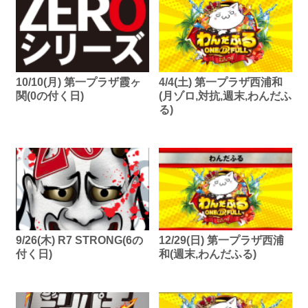
10/10(月) 第一プラザ霞ヶ
4/4(土) 第一プラザ西浦和
関(0の付く日)
(月ゾロ,対抗,週末,わんだふ
る)
9/26(木) R7 STRONG(6の
12/29(日) 第一プラザ西浦
付く日)
和(週末,わんだふる)