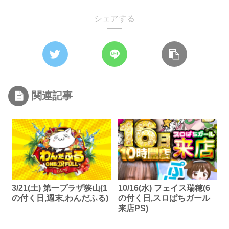
シェアする
関連記事
3/21(土) 第一プラザ狭山(1
10/16(水) フェイス瑞穂(6
の付く日,週末,わんだふる)
の付く日,スロぱちガール
来店PS)