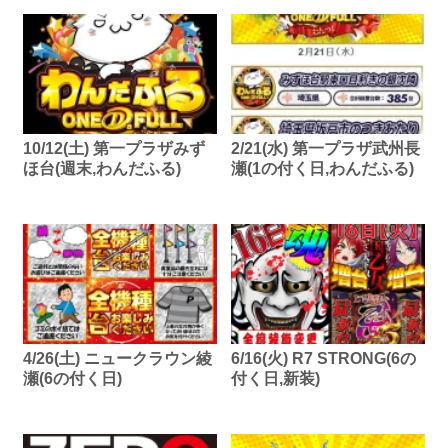
10/12(土) 第一プラザみず
2/21(水) 第一プラザ武州長
ほ台(週末,わんだふる)
瀬(1の付く日,わんだふる)
4/26(土) ニュークラウン綾
6/16(火) R7 STRONG(6の
瀬(6の付く日)
付く日,新装)