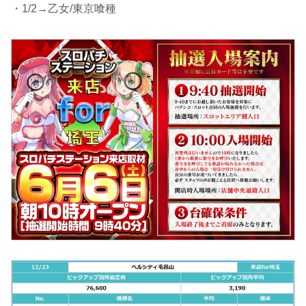
・1/2→乙女/東京喰種