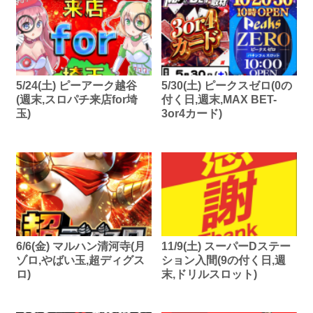
5/24(土) ピーアーク越谷
5/30(土) ピークスゼロ(0の
(週末,スロパチ来店for埼
付く日,週末,MAX BET-
玉)
3or4カード)
6/6(金) マルハン清河寺(月
11/9(土) スーパーDステー
ゾロ,やばい玉,超ディグス
ション入間(9の付く日,週
ロ)
末,ドリルスロット)