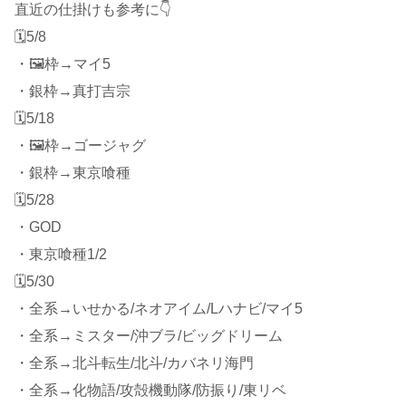
直近の仕掛けも参考に👇
🗓5/8
・🖼️枠→マイ5
・銀枠→真打吉宗
🗓5/18
・🖼️枠→ゴージャグ
・銀枠→東京喰種
🗓5/28
・GOD
・東京喰種1/2
🗓5/30
・全系→いせかる/ネオアイム/Lハナビ/マイ5
・全系→ミスター/沖ブラ/ビッグドリーム
・全系→北斗転生/北斗/カバネリ海門
・全系→化物語/攻殻機動隊/防振り/東リベ