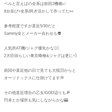
ベルと言えばの全系は前回2機種📈
8台並び=全系/跨ぎ活かして作ってた👀
参考程度ですが直近5/30だと
Sammy全とメーカー合わせも👽
人気所AT機/ジャグ優先かな🙋‍♂️
2大巨頭らしい東京喰種&ジャグは更に💨
前回や直近他の日で見ても大抵🈁からと
オーソドックスに仕掛けてます💭
その他直近増台の乙女/GOD辺りも🔎
円卓とか場所も気にしながらかな🎰