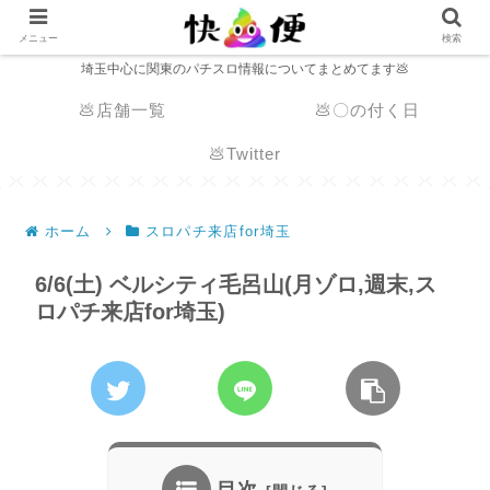
メニュー
検索
埼玉中心に関東のパチスロ情報についてまとめてます💩
💩店舗一覧
💩〇の付く日
💩Twitter
ホーム
スロパチ来店for埼玉
6/6(土) ベルシティ毛呂山(月ゾロ,週末,ス
ロパチ来店for埼玉)