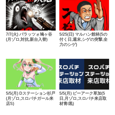
7/7(火) パラッツォ鳩ヶ谷
5/25(日) マルハン館林(5の
(月ゾロ,対抗,新台入替)
付く日,週末,シゲの突撃,全
力のシゲ)
5/5(月) Dステーション杉戸
5/5(月) ピーアーク草加(5
(月ゾロ,スロパチガール来
日,月ゾロ,スロパチ来店取
店S)
材青/黒)