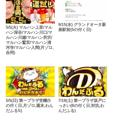
9/15(水) グランドオータ新
5/5(火) マルハン上里/マル
座駅前(5の付く日)
ハン深谷/マルハン川口/マ
ルハン川越/マルハン所沢/
マルハン鷲宮/マルハン清
河寺/マルハン入間(月ゾロ,
合同)
5/5(日) 第一プラザ笠幡(5
7/18(土) 第一プラザ坂戸に
の付く日,月ゾロ,週末,わん
っさい(8の付く日,対抗,わ
だふるS)
んだふる)