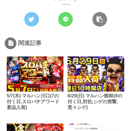
関連記事
5/7(木) マルハン川口(7の
6/29(日) マルハン館林(9の
付く日,スロパチアワード
付く日,対抗,シゲの突撃,
景品入荷)
荒々シゲ)