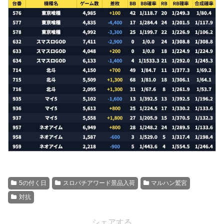
5の付く日
スロパチアワード景品入荷
マルハン鷲宮
対抗
シェアする