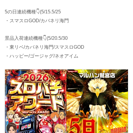
5の日連続機種👇(5/15.5/25
・スマスロGOD/カバネリ海門
景品入荷連続機種👇(5/20.5/30
・東リベ/カバネリ海門/スマスロGOD
・ハッピー/ゴージャグ/ネオアイム