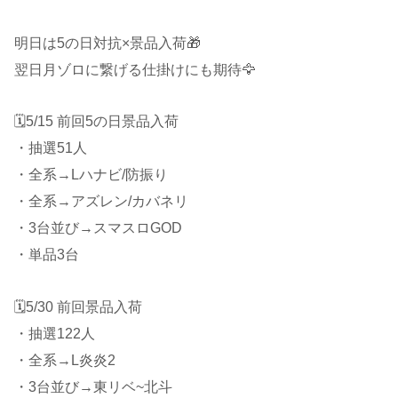
明日は5の日対抗×景品入荷🎁
翌日月ゾロに繋げる仕掛けにも期待🦅
🗓5/15 前回5の日景品入荷
・抽選51人
・全系→Lハナビ/防振り
・全系→アズレン/カバネリ
・3台並び→スマスロGOD
・単品3台
🗓5/30 前回景品入荷
・抽選122人
・全系→L炎炎2
・3台並び→東リベ~北斗