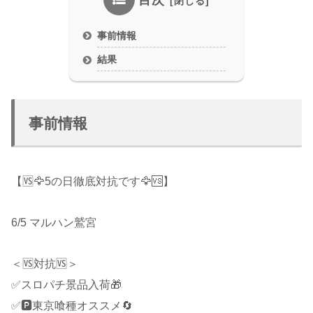
目次
事前情報
結果
事前情報
【🆚🦅5の日徹底対抗です🦅🆚】
6/5 マルハン鷲宮
＜🆚対抗🆚＞
✅スロパチ景品入荷🎁
✅🅿️東京喰種オススメ🔄