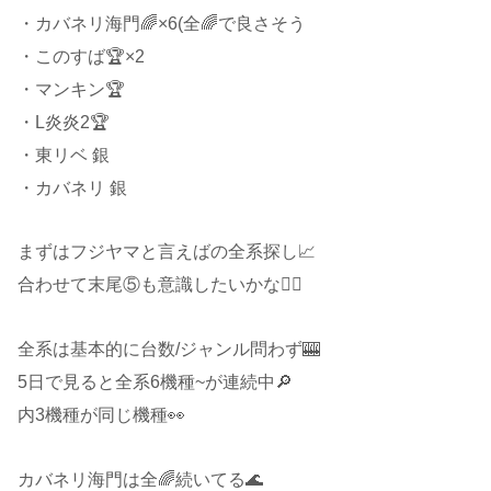
・カバネリ海門🌈×6(全🌈で良さそう
・このすば🏆×2
・マンキン🏆
・L炎炎2🏆
・東リベ 銀
・カバネリ 銀
まずはフジヤマと言えばの全系探し📈
合わせて末尾⑤も意識したいかな🙋‍♂️
全系は基本的に台数/ジャンル問わず🎰
5日で見ると全系6機種~が連続中🔎
内3機種が同じ機種👀
カバネリ海門は全🌈続いてる🌊