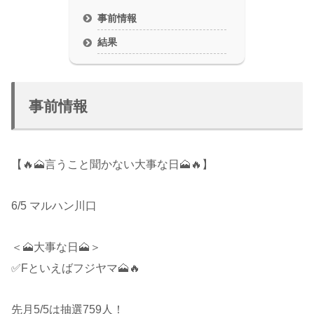
事前情報
結果
事前情報
【🔥🗻言うこと聞かない大事な日🗻🔥】
6/5 マルハン川口
＜🗻大事な日🗻＞
✅Fといえばフジヤマ🗻🔥
先月5/5は抽選759人！