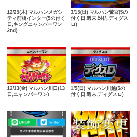
12/25(木) マルハンメガシ
3/15(日) マルハン鷲宮(5の
ティ前橋インター(5の付く
付く日,週末,対抗,ディグス
日,キングニャンバーワン
ロ)
2nd)
12/13(金) マルハン川口(13
1/5(日) マルハン川越(5の
日,ニャンバーワン)
付く日,週末,ディグスロ)