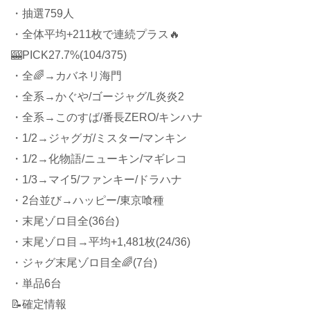
・抽選759人
・全体平均+211枚で連続プラス🔥
🎰PICK27.7%(104/375)
・全🌈→カバネリ海門
・全系→かぐや/ゴージャグ/L炎炎2
・全系→このすば/番長ZERO/キンハナ
・1/2→ジャグガ/ミスター/マンキン
・1/2→化物語/ニューキン/マギレコ
・1/3→マイ5/ファンキー/ドラハナ
・2台並び→ハッピー/東京喰種
・末尾ゾロ目全(36台)
・末尾ゾロ目→平均+1,481枚(24/36)
・ジャグ末尾ゾロ目全🌈(7台)
・単品6台
📝確定情報