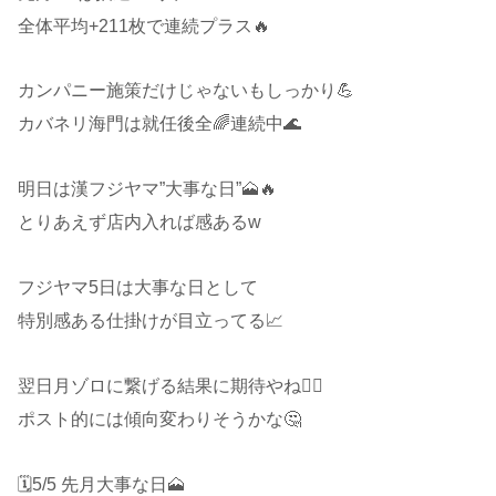
全体平均+211枚で連続プラス🔥
カンパニー施策だけじゃないもしっかり💪
カバネリ海門は就任後全🌈連続中🌊
明日は漢フジヤマ”大事な日”🗻🔥
とりあえず店内入れば感あるw
フジヤマ5日は大事な日として
特別感ある仕掛けが目立ってる📈
翌日月ゾロに繋げる結果に期待やね🙋‍♂️
ポスト的には傾向変わりそうかな🤔
🗓5/5 先月大事な日🗻