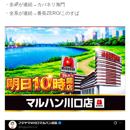
・全🌈が連続→カバネリ海門
・全系が連続→番長ZERO/このすば