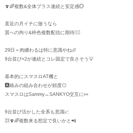
🍄🌈複数&全体プラス連続と安定感💮
直近の月イチに倣うなら
質への拘り&枠色複数配信に期待🙆‍♂️
29日＝肉纏わるは特に意識やね🍖
9台並び×2が連続とコレ固定で良さそう💡
基本的にスマスロAT機と
🅰️絡みの組み合わせが頻度◎
スマスロはSammy↔SANKYO交互に👀
9台並び活かした全系も意識📈
🈁🍄🌈複数来る想定で良いかと📲