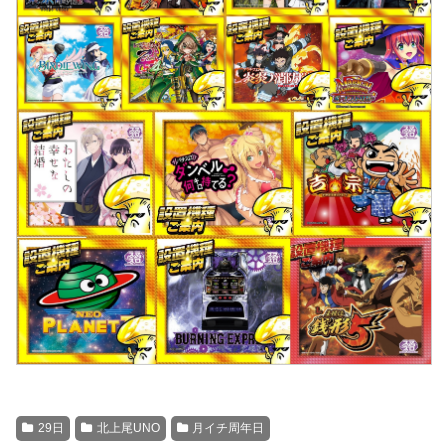
29日
北上尾UNO
月イチ周年日