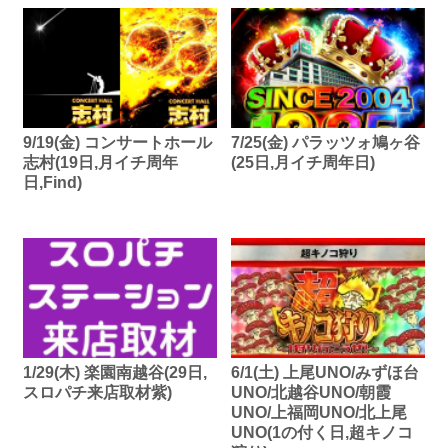
9/19(金) コンサートホール
7/25(金) パラッツォ鳩ヶ谷
志村(19日,月イチ周年
(25日,月イチ周年日)
日,Find)
1/29(木) 楽園南越谷(29日,
6/1(土) 上尾UNO/みずほ台
スロパチ来店取材紫)
UNO/北越谷UNO/朝霞
UNO/上福岡UNO/北上尾
UNO(1の付く日,超キノコ