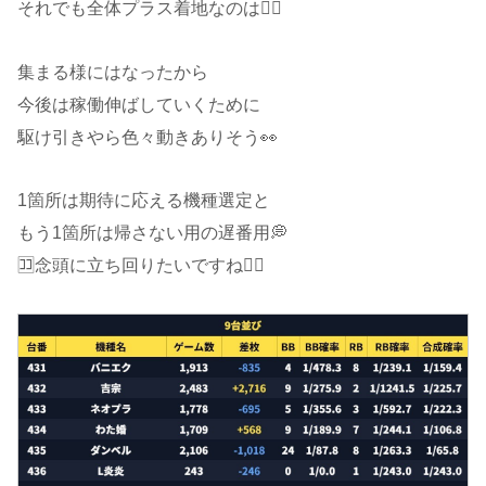
それでも全体プラス着地なのは🙆‍♂️
集まる様にはなったから
今後は稼働伸ばしていくために
駆け引きやら色々動きありそう👀
1箇所は期待に応える機種選定と
もう1箇所は帰さない用の遅番用💭
🈁念頭に立ち回りたいですね🙋‍♂️