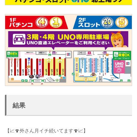
結果
【📈🍄外さん月イチ続いてます🍄📈】