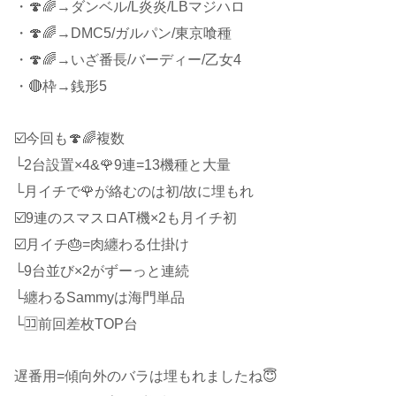
・🍄🌈→ダンベル/L炎炎/LBマジハロ
・🍄🌈→DMC5/ガルパン/東京喰種
・🍄🌈→いざ番長/バーディー/乙女4
・🔴枠→銭形5
☑️今回も🍄🌈複数
└2台設置×4&🌹9連=13機種と大量
└月イチで🌹が絡むのは初/故に埋もれ
☑️9連のスマスロAT機×2も月イチ初
☑️月イチ🎂=肉纏わる仕掛け
└9台並び×2がずーっと連続
└纏わるSammyは海門単品
└🈁前回差枚TOP台
遅番用=傾向外のバラは埋もれましたね😇