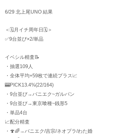
6/29 北上尾UNO 結果
＜🗓月イチ周年日🗓＞
✅9台並び×2/単品
イベシル精査📝
・抽選109人
・全体平均+59枚で連続プラス📈
🎰PICK13.4%(22/164)
・9台並び→バニエク~ガルパン
・9台並び→東京喰種~銭形5
・単品4台
📈配分精査
・🍄🌈→バニエク/吉宗/ネオプラ/わた婚