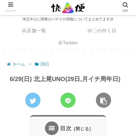
メニュー
検索
埼玉中心に関東のパチスロ情報についてまとめてます💩
💩店舗一覧
💩〇の付く日
💩Twitter
ホーム
29日
6/29(日) 北上尾UNO(29日,月イチ周年日)
目次