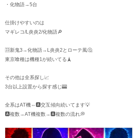
・化物語→5台
仕掛けやすいのは
マギレコ/L炎炎2/化物語🔎
🈁新鬼3→化物語→L炎炎2とローテ風🤔
東京喰種は機種1が続いてる🗼
その他は全系探し📈
3台以上設置から探す感じ🎰
全系はAT機⇔🅰️交互傾向続いてます💡
🅰️複数→AT機複数→🅰️複数の流れ💭