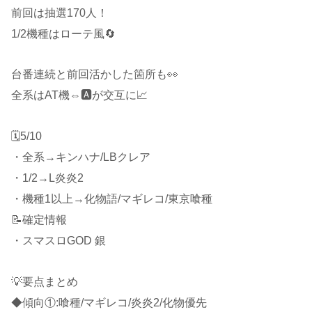
前回は抽選170人！
1/2機種はローテ風🔄
台番連続と前回活かした箇所も👀
全系はAT機⇔🅰️が交互に📈
🗓5/10
・全系→キンハナ/LBクレア
・1/2→L炎炎2
・機種1以上→化物語/マギレコ/東京喰種
📝確定情報
・スマスロGOD 銀
💡要点まとめ
◆傾向①:喰種/マギレコ/炎炎2/化物優先