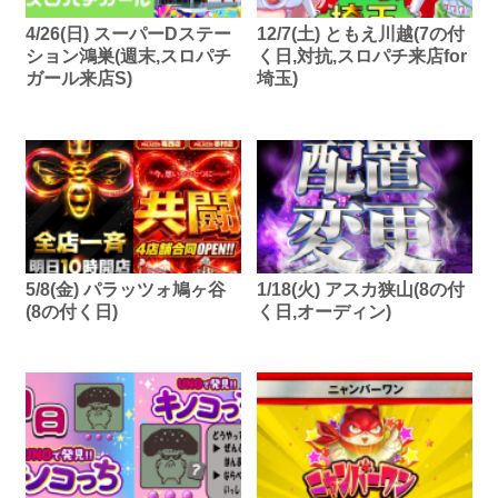
4/26(日) スーパーDステー
12/7(土) ともえ川越(7の付
ション鴻巣(週末,スロパチ
く日,対抗,スロパチ来店for
ガール来店S)
埼玉)
5/8(金) パラッツォ鳩ヶ谷
1/18(火) アスカ狭山(8の付
(8の付く日)
く日,オーディン)