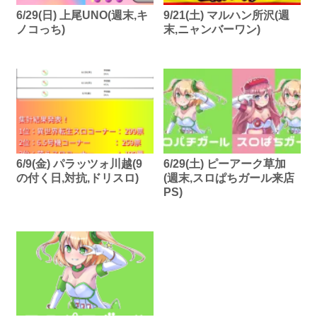
6/29(日) 上尾UNO(週末,キ
9/21(土) マルハン所沢(週
ノコっち)
末,ニャンバーワン)
6/9(金) パラッツォ川越(9
6/29(土) ピーアーク草加
の付く日,対抗,ドリスロ)
(週末,スロぱちガール来店
PS)